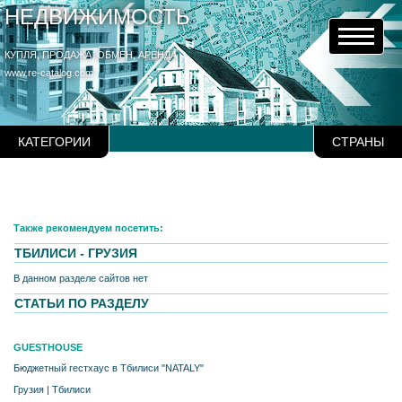
НЕДВИЖИМОСТЬ
КУПЛЯ, ПРОДАЖА, ОБМЕН, АРЕНДА
www.re-catalog.com
КАТЕГОРИИ
СТРАНЫ
Также рекомендуем посетить:
ТБИЛИСИ - ГРУЗИЯ
В данном разделе сайтов нет
СТАТЬИ ПО РАЗДЕЛУ
GUESTHOUSE
Бюджетный гестхаус в Тбилиси "NATALY"
Грузия
|
Тбилиси