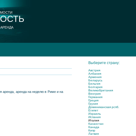
ИМОСТИ
ОСТЬ
 АРЕНДА
Выберите страну:
Австрия
Албания
Армения
Беларусь
Бельгия
Болгария
Великобритания
 аренда, аренда на неделю в Риме и на
Венгрия
Германия
Греция
Грузия
Доминиканская рспб.
Египет
Израиль
Испания
Италия
Казахстан
Канада
Кипр
Латвия