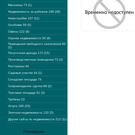
Магазины 73 (1)
Недвижимость за рубежом 198 (38)
Новостройки 107 (11)
Особняки 59 (5)
Офисы 122 (8)
Оценка недвижимости 50 (6)
Помещения свободного назначения 60
(2)
Посуточная аренда 172 (15)
Производственные помещения 73 (4)
Рестораны 44
Садовые участки 44 (1)
Складские площади 74
Сопровождение сделок 68 (2)
Торговые площади 61 (3)
Турбазы 23
Услуги 190 (23)
Элитная недвижимость 132 (5)
Другие сайты по недвижимости 212 (11)
Рекомендуем: