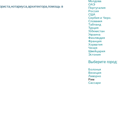
Молдова
ОАЭ
юриста,нотариуса,архитектора,помощь в
Португалия
Россия
США
Сербия и Черн.
Словакия
Тайланд
Турция
Узбекистан
Украина
Финляндия
Франция
Хорватия
Чехия
Швейцария
Эстония
Выберите город:
Болонья
Венеция
Ливорно
Рим
Сассари