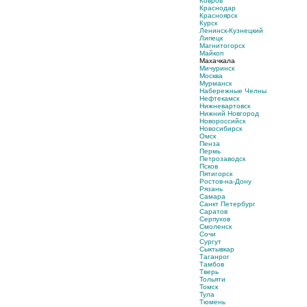
Ковров
Краснодар
Красноярск
Курск
Ленинск-Кузнецкий
Липецк
Магнитогорск
Майкоп
Махачкала
Мичуринск
Москва
Мурманск
Набережные Челны
Нефтекамск
Нижневартовск
Нижний Новгород
Новороссийск
Новосибирск
Омск
Пенза
Пермь
Петрозаводск
Псков
Пятигорск
Ростов-на-Дону
Рязань
Самара
Санкт Петербург
Саратов
Серпухов
Смоленск
Сочи
Сургут
Сыктывкар
Таганрог
Тамбов
Тверь
Тольяти
Томск
Тула
Тюмень