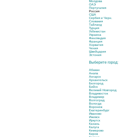
Молдова
ОАЭ
Португалия
Россия
США
Сербия и Черн.
Словакия
Тайланд
Турция
Узбекистан
Украина
Финляндия
Франция
Хорватия
Чехия
Швейцария
Эстония
Выберите город:
Абакан
Анапа
Ангарск
Архангельск
Белгород
Бийск
Великий Новгород
Владивосток
Владимир
Волгоград
Вологда
Воронеж
Екатеринбург
Иваново
Ижевск
Иркутск
Казань
Калуга
Кемерово
Киров