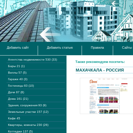
Добавить сайт
Добавить статью
Правила
Сайты 
Агентства недвижимости 530 (33)
Также рекомендуем посетить:
Бары 21 (1)
МАХАЧКАЛА - РОССИЯ
Виллы 57 (5)
Гаражи 40 (3)
Гостиницы 83 (10)
Дачи 87 (8)
Дома 161 (21)
Здания, сооружения 93 (9)
Земельные участки 157 (12)
Кафе 45
Квартиры, комнаты 230 (26)
Коттеджи 137 (5)