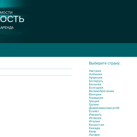
ИМОСТИ
ОСТЬ
 АРЕНДА
Выберите страну:
Австрия
Албания
Армения
Беларусь
Бельгия
Болгария
Великобритания
Венгрия
Германия
Греция
Грузия
Доминиканская рспб.
Египет
Израиль
Испания
Италия
Казахстан
Канада
Кипр
Латвия