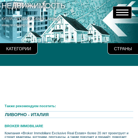
НЕДВИЖИМОСТЬ
КУПЛЯ, ПРОДАЖА, ОБМЕН, АРЕНДА
www.re-catalog.com
КАТЕГОРИИ
СТРАНЫ
Также рекомендуем посетить:
ЛИВОРНО - ИТАЛИЯ
BROKER IMMOBILIARE
Компания «Broker Immobiliare Exclusive Real Estate» более 20 лет проектрует и
строит квартиры, коттеджи, пентхаусы, а также покупает и продаёт, помогает