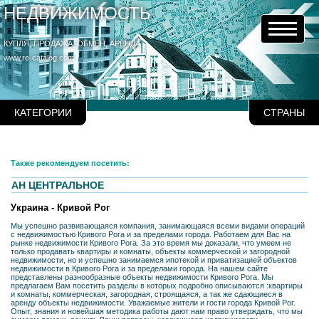
НЕДВИЖИМОСТЬ
КУПЛЯ, ПРОДАЖА, ОБМЕН, АРЕНДА
www.re-catalog.com
КАТЕГОРИИ
СТРАНЫ
Также рекомендуем посетить:
АН ЦЕНТРАЛЬНОЕ
Украина - Кривой Рог
Мы успешно развивающаяся компания, занимающаяся всеми видами операций
с недвижимостью Кривого Рога и за пределами города. Работаем для Вас на
рынке недвижимости Кривого Рога. За это время мы доказали, что умеем не
только продавать квартиры и комнаты, объекты коммерческой и загородной
недвижимости, но и успешно занимаемся ипотекой и приватизацией объектов
недвижимости в Кривого Рога и за пределами города. На нашем сайте
представлены разнообразные объекты недвижимости Кривого Рога. Мы
предлагаем Вам посетить разделы в которых подробно описываются :квартиры
и комнаты, коммерческая, загородная, строящаяся, а так же сдающиеся в
аренду объекты недвижимости. Уважаемые жители и гости города Кривой Рог.
Опыт, знания и новейшая методика работы дают нам право утверждать, что мы