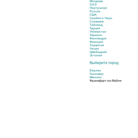
Молдова
ОАЭ
Португалия
Россия
США
Сербия и Черн.
Словакия
Тайланд
Турция
Узбекистан
Украина
Финляндия
Франция
Хорватия
Чехия
Швейцария
Эстония
Выберите город:
Берлин
Ганновер
Мюнхен
Франкфурт-на-Майне