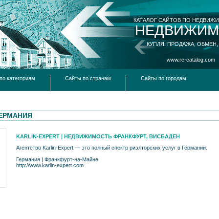
КАТАЛОГ САЙТОВ ПО НЕДВИЖ
НЕДВИЖИМ
КУПЛЯ, ПРОДАЖА, ОБМЕН,
www.re-catalog.com
по категориям
Сайты по странам
Сайты по городам
ГЕРМАНИЯ
KARLIN-EXPERT | НЕДВИЖИМОСТЬ ФРАНКФУРТ, ВИСБАДЕН
Агентство Karlin-Expert — это полный спектр риэлторских услуг в Германии.
Германия
|
Франкфурт-на-Майне
http://www.karlin-expert.com