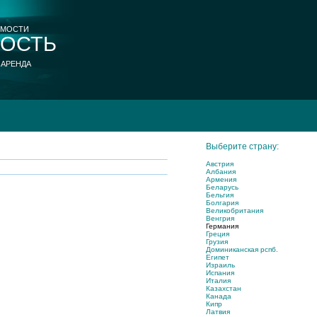
ИМОСТИ
ОСТЬ
 АРЕНДА
Выберите страну:
Австрия
Албания
Армения
Беларусь
Бельгия
Болгария
Великобритания
Венгрия
Германия
Греция
Грузия
Доминиканская рспб.
Египет
Израиль
Испания
Италия
Казахстан
Канада
Кипр
Латвия