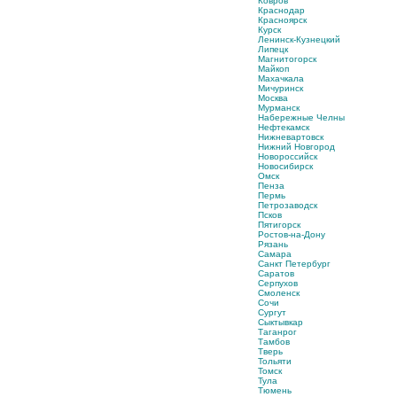
Ковров
Краснодар
Красноярск
Курск
Ленинск-Кузнецкий
Липецк
Магнитогорск
Майкоп
Махачкала
Мичуринск
Москва
Мурманск
Набережные Челны
Нефтекамск
Нижневартовск
Нижний Новгород
Новороссийск
Новосибирск
Омск
Пенза
Пермь
Петрозаводск
Псков
Пятигорск
Ростов-на-Дону
Рязань
Самара
Санкт Петербург
Саратов
Серпухов
Смоленск
Сочи
Сургут
Сыктывкар
Таганрог
Тамбов
Тверь
Тольяти
Томск
Тула
Тюмень