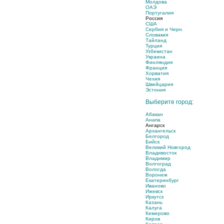
Молдова
ОАЭ
Португалия
Россия
США
Сербия и Черн.
Словакия
Тайланд
Турция
Узбекистан
Украина
Финляндия
Франция
Хорватия
Чехия
Швейцария
Эстония
Выберите город:
Абакан
Анапа
Ангарск
Архангельск
Белгород
Бийск
Великий Новгород
Владивосток
Владимир
Волгоград
Вологда
Воронеж
Екатеринбург
Иваново
Ижевск
Иркутск
Казань
Калуга
Кемерово
Киров