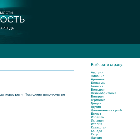
ИМОСТИ
ОСТЬ
 АРЕНДА
Выберите страну:
Австрия
Албания
Армения
Беларусь
Бельгия
Болгария
Великобритания
ыми новостями. Постоянно пополняемые
Венгрия
Германия
Греция
Грузия
Доминиканская рспб.
Египет
Израиль
Испания
Италия
Казахстан
Канада
Кипр
Латвия