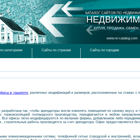
КАТАЛОГ САЙТОВ ПО НЕДВИЖ
НЕДВИЖИМ
КУПЛЯ, ПРОДАЖА, ОБМЕН,
www.re-catalog.com
по категориям
Сайты по странам
Сайты по городам
фисы в ташкенте
, различных модификаций и размеров, расположенные на этажах с п
разработана так, чтобы арендаторы могли изменять помещения по своему вкусу и п
 с термоизоляцией голландского производства, передвигаются в любом направлен
 . Все офисы легко модифицируются по желанию фирмы, добавлением либо передвиж
 , строительные работы производятся за счет арендатора. Офис предоставляется без
ми коммуникационными сетями, телефонной сетью (городской и внутренней), воз