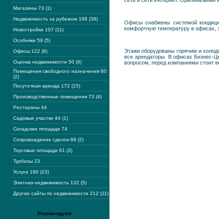
сети и сети Интернет. Оригинальная
Магазины 73 (1)
Недвижимость за рубежом 198 (38)
Офисы снабжены системой кондицио
комфортную температуру в офисах, з
Новостройки 107 (11)
Особняки 59 (5)
Этажи оборудованы горячим и холод
Офисы 122 (8)
все арендаторы. В офисах Бизнес-Ц
Оценка недвижимости 50 (6)
вопросом, перед компаниями стоит в
Помещения свободного назначения 60
(2)
Посуточная аренда 172 (15)
Производственные помещения 73 (4)
Рестораны 44
Садовые участки 44 (1)
Складские площади 74
Сопровождение сделок 68 (2)
Торговые площади 61 (3)
Турбазы 23
Услуги 190 (23)
Элитная недвижимость 132 (5)
Другие сайты по недвижимости 212 (11)
Рекомендуем: