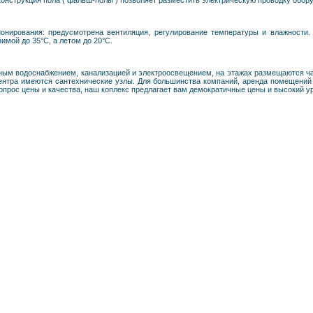
 конструкция пола ( фальш-полы ) позволяет разместить электрическую проводку обо
нирования: предусмотрена вентиляция, регулирование температуры и влажности. 
имой до 35°С, а летом до 20°С.
ным водоснабжением, канализацией и электроосвещением, на этажах размещаются ча
ентра имеются сантехнические узлы. Для большинства компаний, аренда помещений
опрос цены и качества, наш коплекс предлагает вам демократичные цены и высокий 