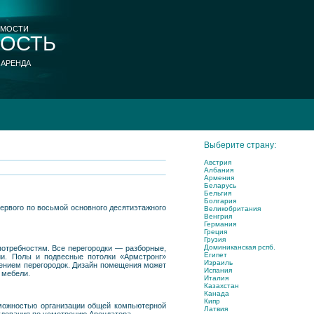
ИМОСТИ
ОСТЬ
 АРЕНДА
Выберите страну:
Австрия
Албания
Армения
Беларусь
Бельгия
Болгария
ервого по восьмой основного десятиэтажного
Великобритания
Венгрия
Германия
Греция
Грузия
Доминиканская рспб.
отребностям. Все перегородки — разборные,
Египет
ии. Полы и подвесные потолки «Армстронг»
Израиль
ением перегородок. Дизайн помещения может
Испания
 мебели.
Италия
Казахстан
Канада
Кипр
можностью организации общей компьютерной
Латвия