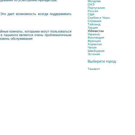
рудования по усмотрению Арендатора.
Молдова
ОАЭ
Португалия
Россия
Это дает возможность всегда поддерживать
США
Сербия и Черн.
Словакия
Тайланд
Турция
Узбекистан
йные комнаты, которыми могут пользоваться
Украина
 в ташкенте является очень проблематичным
Финляндия
уровень обслуживания
Франция
Хорватия
Чехия
Швейцария
Эстония
Выберите город:
Ташкент