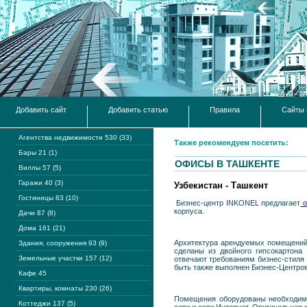
Добавить сайт
Добавить статью
Правила
Сайты 
Агентства недвижимости 530 (33)
Также рекомендуем посетить:
Бары 21 (1)
ОФИСЫ В ТАШКЕНТЕ
Виллы 57 (5)
Гаражи 40 (3)
Узбекистан - Ташкент
Гостиницы 83 (10)
Бизнес-центр INKONEL предлагает
о
корпуса.
Дачи 87 (8)
Дома 161 (21)
Архитектура арендуемых помещений 
Здания, сооружения 93 (9)
сделаны из двойного гипсокартона
Земельные участки 157 (12)
отвечают требованиям бизнес-стиля
быть также выполнен Бизнес-Центром
Кафе 45
Квартиры, комнаты 230 (26)
Помещения оборудованы необходимы
Коттеджи 137 (5)