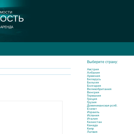
ИМОСТИ
ОСТЬ
 АРЕНДА
Выберите страну:
Австрия
Албания
Армения
Беларусь
Бельгия
Болгария
Великобритания
Венгрия
Германия
Греция
Грузия
Доминиканская рспб.
Египет
Израиль
Испания
Италия
Казахстан
Канада
Кипр
Латвия