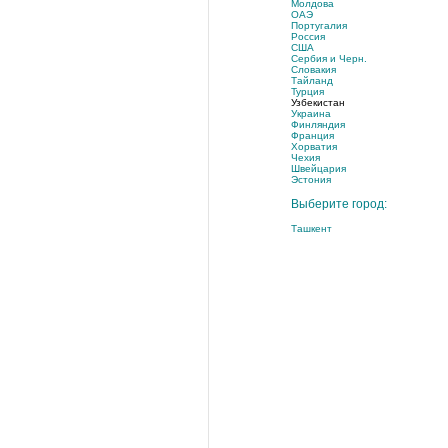
Молдова
ОАЭ
Португалия
Россия
США
Сербия и Черн.
Словакия
Тайланд
Турция
Узбекистан
Украина
Финляндия
Франция
Хорватия
Чехия
Швейцария
Эстония
Выберите город:
Ташкент