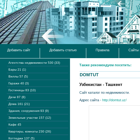
Добавить сайт
Добавить статью
Правила
Сайты 
Агентства недвижимости 530 (33)
Также рекомендуем посетить:
Бары 21 (1)
DOMTUT
Виллы 57 (5)
Гаражи 40 (3)
Узбекистан - Ташкент
Гостиницы 83 (10)
Сайт каталог по недвижимости.
Дачи 87 (8)
Адрес сайта -
http://domtut.uz/
Дома 161 (21)
Здания, сооружения 93 (9)
Земельные участки 157 (12)
Кафе 45
Квартиры, комнаты 230 (26)
Коттеджи 137 (5)