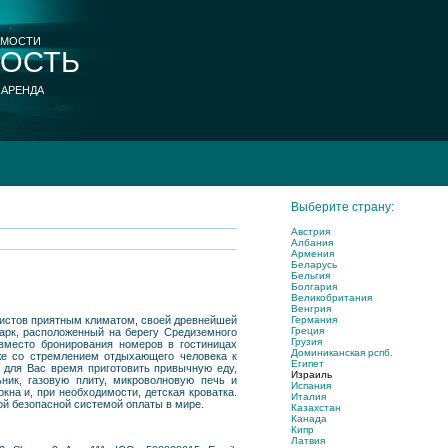
ИМОСТИ
ОСТЬ
 АРЕНДА
Выберите страну:
Австрия
Албания
Армения
Беларусь
Бельгия
Болгария
Великобритания
Венгрия
Германия
ристов приятным климатом, своей древнейшей
Греция
арк, расположенный на берегу Средиземного
Грузия
вместо бронирования номеров в гостиницах
Доминиканская рспб.
кже со стремлением отдыхающего человека к
Египет
 для Вас время приготовить привычную еду,
Израиль
ник, газовую плиту, микроволновую печь и
Испания
кна и, при необходимости, детская кроватка.
Италия
ой безопасной системой оплаты в мире.
Казахстан
Канада
Кипр
Латвия