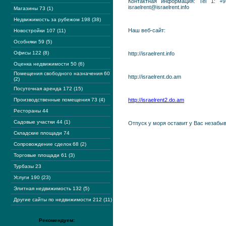
Контактная информация: Tel 1: +9
israelrent@israelrent.info
Магазины 73 (1)
Недвижимость за рубежом 198 (38)
Наш веб-сайт:
Новостройки 107 (11)
Особняки 59 (5)
Офисы 122 (8)
http://israelrent.info
Оценка недвижимости 50 (6)
Помещения свободного назначения 60
http://israelrent.do.am
(2)
Посуточная аренда 172 (15)
Производственные помещения 73 (4)
http://israelrent2.do.am
Рестораны 44
Садовые участки 44 (1)
Отпуск у моря оставит у Вас незабы
Складские площади 74
Сопровождение сделок 68 (2)
Торговые площади 61 (3)
Турбазы 23
Услуги 190 (23)
Элитная недвижимость 132 (5)
Другие сайты по недвижимости 212 (11)
Рекомендуем: