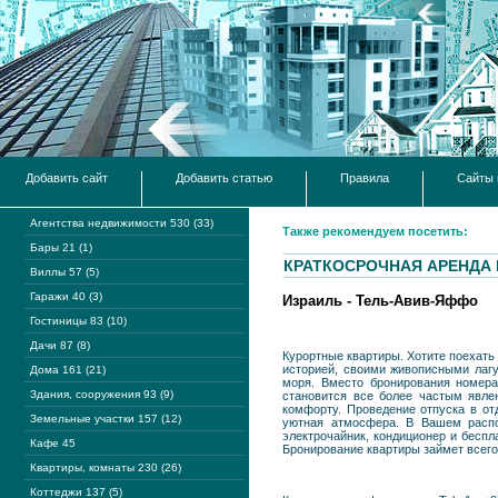
Добавить сайт
Добавить статью
Правила
Сайты 
Агентства недвижимости 530 (33)
Также рекомендуем посетить:
Бары 21 (1)
КРАТКОСРОЧНАЯ АРЕНДА 
Виллы 57 (5)
Гаражи 40 (3)
Израиль - Тель-Авив-Яффо
Гостиницы 83 (10)
Дачи 87 (8)
Курортные квартиры. Хотите поехать
историей, своими живописными лагу
Дома 161 (21)
моря. Вместо бронирования номера
Здания, сооружения 93 (9)
становится все более частым явле
комфорту. Проведение отпуска в от
Земельные участки 157 (12)
уютная атмосфера. В Вашем распор
электрочайник, кондиционер и беспла
Кафе 45
Бронирование квартиры займет всего
Квартиры, комнаты 230 (26)
Коттеджи 137 (5)