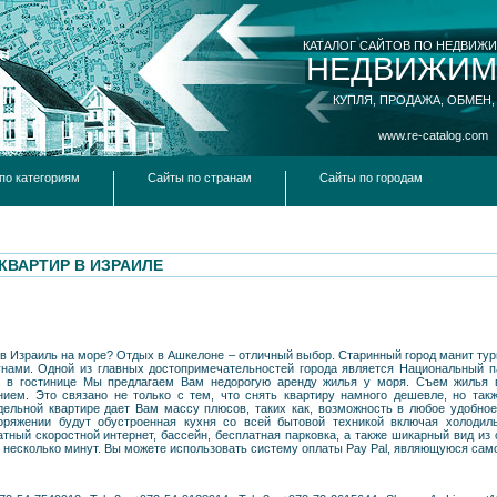
КАТАЛОГ САЙТОВ ПО НЕДВИЖ
НЕДВИЖИМ
КУПЛЯ, ПРОДАЖА, ОБМЕН,
www.re-catalog.com
по категориям
Сайты по странам
Сайты по городам
КВАРТИР В ИЗРАИЛЕ
 в Израиль на море? Отдых в Ашкелоне – отличный выбор. Старинный город манит ту
нами. Одной из главных достопримечательностей города является Национальный п
 в гостинице Мы предлагаем Вам недорогую аренду жилья у моря. Cъем жилья 
нием. Это связано не только с тем, что снять квартиру намного дешевле, но та
дельной квартире дает Вам массу плюсов, таких как, возможность в любое удобное
яжении будут обустроенная кухня со всей бытовой техникой включая холодиль
тный скоростной интернет, бассейн, бесплатная парковка, а также шикарный вид из о
 несколько минут. Вы можете использовать систему оплаты Pay Pal, являющуюся сам