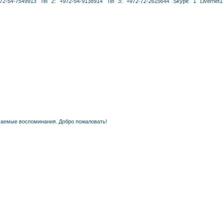
72-54-7549913 Tel 2: +972-54-9138914 Tel 3: +972-72-2615644 Skype 1 Livernet
ваемые воспоминания. Добро пожаловать!