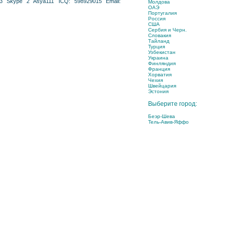
13 Skype 2 Asya111 ICQ: 598929015 Email:
Молдова
ОАЭ
Португалия
Россия
США
Сербия и Черн.
Словакия
Тайланд
Турция
Узбекистан
Украина
Финляндия
Франция
Хорватия
Чехия
Швейцария
Эстония
Выберите город:
Беэр-Шева
Тель-Авив-Яффо