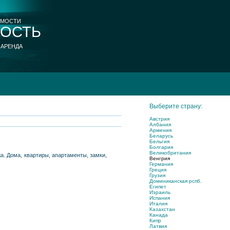
ИМОСТИ
ОСТЬ
 АРЕНДА
Выберите страну:
Австрия
Албания
Армения
Беларусь
Бельгия
Болгария
Великобритания
а. Дома, квартиры, апартаменты, замки,
Венгрия
Германия
Греция
Грузия
Доминиканская рспб.
Египет
Израиль
Испания
Италия
Казахстан
Канада
Кипр
Латвия