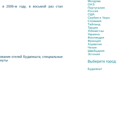
Молдова
ОАЭ
 в 2006-м году, в восьмой раз стал
Португалия
Россия
США
Сербия и Черн.
Словакия
Тайланд
Турция
Узбекистан
Украина
Финляндия
Франция
Хорватия
Чехия
Швейцария
Эстония
рование отелей Будапешта; специальные
инуты
Выберите город:
Будапешт