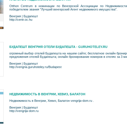
Otthon Centrum в номинации по Венгерской Ассоциации по Недвижимости
победителем звания "Лучший венгерский Агент недвижимого имущества".
Венгрия
|
Будапешт
http://centr.oc.hu
БУДАПЕШТ ВЕНГРИЯ ОТЕЛИ БУДАПЕШТА - GURUHOTELEY.RU
огромный выбор отелей Будапешта на нашем сайте; бесплатное онлайн брони
предложения отелей Будапешта; онлайн бронирование номеров в отелях за 3 м
Венгрия
|
Будапешт
http://vengria.guruhoteley.ru/Budapest
НЕДВИЖИМОСТЬ В ВЕНГРИИ, ХЕВИЗ, БАЛАТОН
Недвижимость в Венгрии, Хевиз, Балатон vengrija-dom.ru .
Венгрия
|
Будапешт
http://vengrija-dom.ru