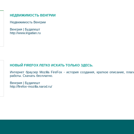
НЕДВИЖИМОСТЬ ВЕНГРИИ
Недвижимость Венгрии
Венгрия
|
Будапешт
http://www.ingatlan.ru
НОВЫЙ FIREFOX ЛЕГКО ИСКАТЬ ТОЛЬКО ЗДЕСЬ.
Интернет браузер Mozilla FireFox - история создания, краткое описание, пл
работы. Скачать бесплатно.
Венгрия
|
Будапешт
http://firefox-mozilla.narod.ru/