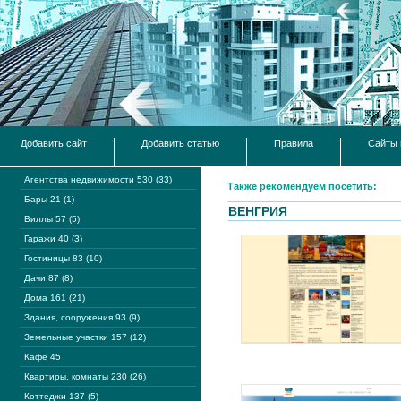
Добавить сайт
Добавить статью
Правила
Сайты 
Агентства недвижимости 530 (33)
Также рекомендуем посетить:
Бары 21 (1)
ВЕНГРИЯ
Виллы 57 (5)
Гаражи 40 (3)
Гостиницы 83 (10)
Дачи 87 (8)
Дома 161 (21)
Здания, сооружения 93 (9)
Земельные участки 157 (12)
Кафе 45
Квартиры, комнаты 230 (26)
Коттеджи 137 (5)