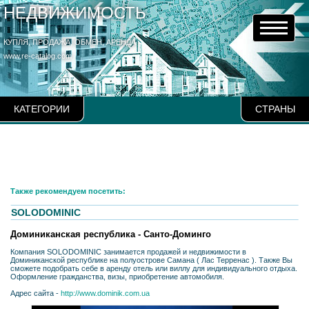
НЕДВИЖИМОСТЬ
КУПЛЯ, ПРОДАЖА, ОБМЕН, АРЕНДА
www.re-catalog.com
КАТЕГОРИИ
СТРАНЫ
Также рекомендуем посетить:
SOLODOMINIC
Доминиканская республика - Санто-Доминго
Компания SOLODOMINIC занимается продажей и недвижимости в
Доминиканской республике на полуострове Самана ( Лас Терренас ). Также Вы
сможете подобрать себе в аренду отель или виллу для индивидуального отдыха.
Оформление гражданства, визы, приобретение автомобиля.
Адрес сайта -
http://www.dominik.com.ua