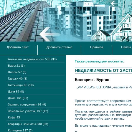
Добавить сайт
Добавить статью
Правила
Сайты 
Агентства недвижимости 530 (33)
Также рекомендуем посетить:
Бары 21 (1)
НЕДВИЖИМОСТЬ ОТ ЗАСТ
Виллы 57 (5)
Гаражи 40 (3)
Болгария - Бургас
Гостиницы 83 (10)
„VIP VILLAS- ELITONIA „-первый в Р
Дачи 87 (8)
Дома 161 (21)
Проект соответствует современным
только для отдыха, но и для круглого
Здания, сооружения 93 (9)
Земельные участки 157 (12)
Поселок находится в районе разви
детские развлекательные площадки
Кафе 45
необыкновенный отдых и релакс.
Квартиры, комнаты 230 (26)
Вы можете насладиться чудным морск
Коттеджи 137 (5)