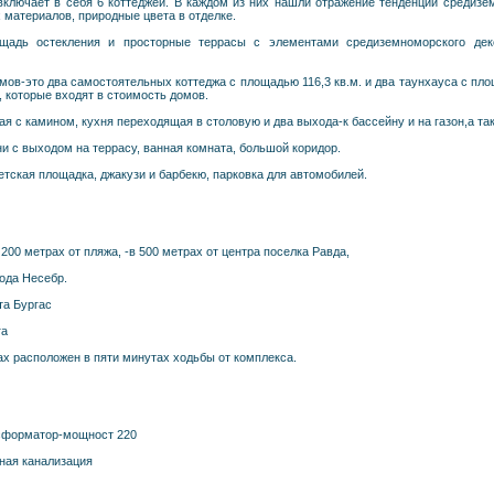
включает в себя 6 коттеджей. В каждом из них нашли отражение тенденции средизем
 материалов, природные цвета в отделке.
адь остекления и просторные террасы с элементами средиземноморского деко
мов-это два самостоятельных коттеджа с площадью 116,3 кв.м. и два таунхауса с пл
, которые входят в стоимость домов.
я с камином, кухня переходящая в столовую и два выхода-к бассейну и на газон,а так
и с выходом на террасу, ванная комната, большой коридор.
етская площадка, джакузи и барбекю, парковка для автомобилей.
200 метрах от пляжа, -в 500 метрах от центра поселка Равда,
рода Несебр.
та Бургас
га
х расположен в пяти минутах ходьбы от комплекса.
сформатор-мощност 220
ная канализация