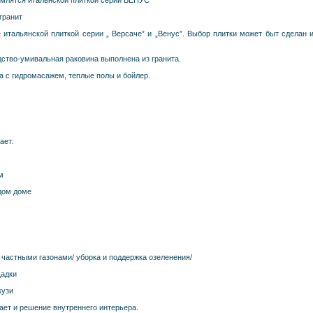
ормлятся итальнской плиткой серии ВЕНУС
гранит
итальянской плиткой серии „ Версаче” и „Венус”. Выбор плитки может быт сделан 
дство-умивальная раковина выполнена из гранита.
а с гидромасажем, теплые полы и бойлер.
ает:
м
дом доме
частными газонами/ уборка и поддержка озеленения/
щадки
кузи
ает и решение внутреннего интерьера.