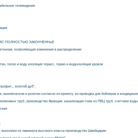
кабельное телевидение
тации
ЮКС-ПОЛНОСТЬЮ ЗАКОНЧЕННыЕ
бетонная, позволяющая изменения в распределении
ен, тепло и воду изоляция терасс, термо и водуизоляция кровли
рофил „ золотой дуб”,
, выключатели и розетки-согласно ел.проекту, ел.проводка для бойлеров и кондицион
пиленовых труб ,производство Франции, канализация-тоже из ПВЦ труб, счетчики воды
еская
с
ах выполнен из ламината высокого класса-производство Швейцарии