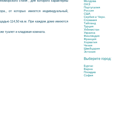
номорского стиля , для которого характерны
Молдова
ОАЭ
Португалия
Россия
ра., от которых имеется индивидуальный,
США
Сербия и Черн.
Словакия
ощадью 114,50 кв.м. При каждом доме имеются
Тайланд
Турция
Узбекистан
же туалет и кладовая комната.
Украина
Финляндия
Франция
Хорватия
Чехия
Швейцария
Эстония
Выберите город:
Бургас
Варна
Пловдив
София