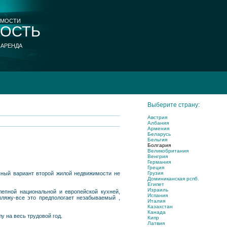
ИМОСТИ
ОСТЬ
 АРЕНДА
Выберите страну:
Австрия
Албания
Армения
Беларусь
Бельгия
Болгария
Великобритания
Венгрия
Германия
Греция
Грузия
пный вариант второй жилой недвижимости не
Доминиканская рспб.
Египет
Израиль
лепной национальной и европейской кухней,
Испания
пляжу-все это предпологает незабываемый ,
Италия
Казахстан
Канада
 на весь трудовой год.
Кипр
Латвия