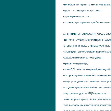
-телефон, интернет, сателитное или 
-дороги с твердым покритием
-ограждение участка
-охрана територии и служба эксплуа
СТЕПЕНЬ ГОТОВНОСТИ-КЛАСС Л
-тип конструкция-монолитная, стале
-стены-кирпичные, отштукатуренные
-изоляции-теплоизоляция наружных ст
-фасад-немецкая штукатурка,
-крыши – черепица,
-окна-ПВЦ –пятикамерный немецкий п
-эл.проводка-ел.щиты автоматические
-водопроводная система- из полипро
-входная дверь-массивная, металич
-внутринние двери-МДФ немецкие
-интерьерная краска-немецкий латек
-пол в спальнях и гостинной комнат