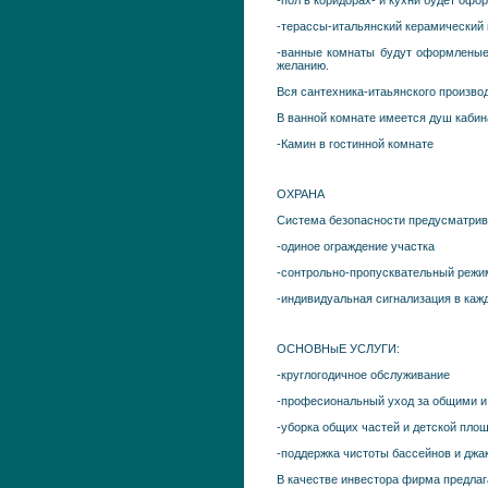
-пол в коридорах- и кухни будет оф
-терассы-итальянский керамический 
-ванные комнаты будут оформленые 
желанию.
Вся сантехника-итаьянского произво
В ванной комнате имеется душ кабин
-Камин в гостинной комнате
ОХРАНА
Система безопасности предусматрив
-одиное ограждение участка
-сонтрольно-пропусквательный режи
-индивидуальная сигнализация в каж
ОСНОВНыЕ УСЛУГИ:
-круглогодичное обслуживание
-професиональный уход за общими и 
-уборка общих частей и детской пло
-поддержка чистоты бассейнов и джа
В качестве инвестора фирма предлаг