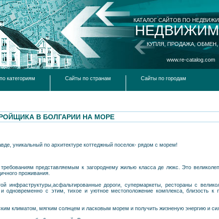
КАТАЛОГ САЙТОВ ПО НЕДВИЖ
НЕДВИЖИМ
КУПЛЯ, ПРОДАЖА, ОБМЕН,
www.re-catalog.com
по категориям
Сайты по странам
Сайты по городам
РОЙЩИКА В БОЛГАРИИ НА МОРЕ
авде, уникальный по архитектуре коттеджный поселок- рядом с морем!
 требованиям представляемым к загороднему жилью класса де люкс. Это великоле
дичного проживания.
той инфраструктуры,асфальтированные дороги, супермаркеты, рестораны с велико
 и одновременно с этим, тихое и уютное местоположение комплекса, близость к 
им климатом, мягким солнцем и ласковым морем и получить жизненую энергию и силу