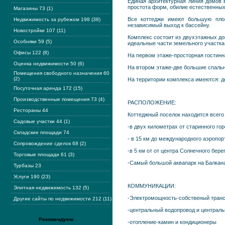
Единая архитектурная линия домов 
простота форм, обилие естественных
Магазины 73 (1)
Все коттеджи имеют большую площ
Недвижимость за рубежом 198 (38)
независимый выход к бассейну.
Новостройки 107 (11)
Комплекс состоит из двухэтажных до
Особняки 59 (5)
идеальные части земельного участка
Офисы 122 (8)
На первом этаже-просторная гостинна
Оценка недвижимости 50 (6)
На втором этаже-две большие спальн
Помещения свободного назначения 60
(2)
На территории комплекса имеются: д
Посуточная аренда 172 (15)
Производственные помещения 73 (4)
РАСПОЛОЖЕНИЕ:
Рестораны 44
Коттеджный поселок находится всего 
Садовые участки 44 (1)
-в двух километрах от старинного го
Складские площади 74
- в 15 км до международного аэропор
Сопровождение сделок 68 (2)
-в 5 км от от центра Солнечного бере
Торговые площади 61 (3)
-Самый большой аквапарк на Балкана
Турбазы 23
Услуги 190 (23)
КОММУНИКАЦИИ:
Элитная недвижимость 132 (5)
-Электромощность-собственый тран
Другие сайты по недвижимости 212 (11)
-центральный водопровод и централь
Рекомендуем:
-отопление-камин и кондиционеры