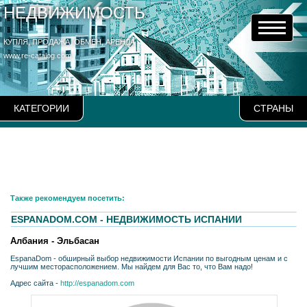
НЕДВИЖИМОСТЬ
КУПЛЯ, ПРОДАЖА, ОБМЕН, АРЕНДА
www.re-catalog.com
КАТЕГОРИИ
СТРАНЫ
Также рекомендуем посетить:
ESPANADOM.COM - НЕДВИЖИМОСТЬ ИСПАНИИ
Албания - Эльбасан
EspanaDom - обширный выбор недвижимости Испании по выгодным ценам и с
лучшим месторасположением. Мы найдем для Вас то, что Вам надо!
Адрес сайта -
http://espanadom.com