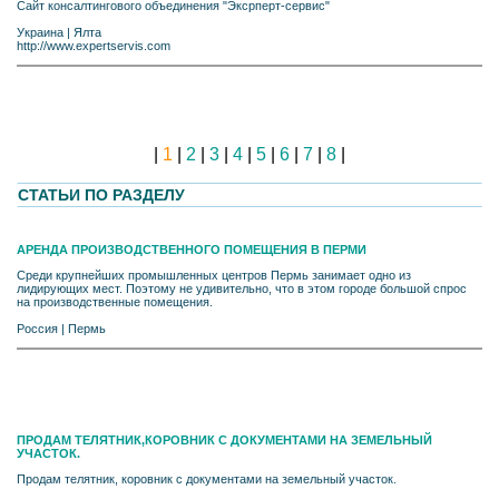
Сайт консалтингового объединения "Эксрперт-сервис"
Украина
|
Ялта
http://www.expertservis.com
|
1
|
2
|
3
|
4
|
5
|
6
|
7
|
8
|
СТАТЬИ ПО РАЗДЕЛУ
АРЕНДА ПРОИЗВОДСТВЕННОГО ПОМЕЩЕНИЯ В ПЕРМИ
Среди крупнейших промышленных центров Пермь занимает одно из
лидирующих мест. Поэтому не удивительно, что в этом городе большой спрос
на производственные помещения.
Россия
|
Пермь
ПРОДАМ ТЕЛЯТНИК,КОРОВНИК С ДОКУМЕНТАМИ НА ЗЕМЕЛЬНЫЙ
УЧАСТОК.
Продам телятник, коровник с документами на земельный участок.