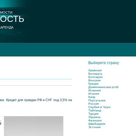
ИМОСТИ
ОСТЬ
 АРЕНДА
Выберите страну:
Армения
Беларусь
Болгария
Венгрия
Греция
Доминиканская рспб.
Испания
Италия
Кипр
и. Кредит для граждан РФ и СНГ под 3,5% на
Португалия
Россия
Сербия и Черн.
Тайланд
Турция
Украина
Франция
Швейцария
Эстония