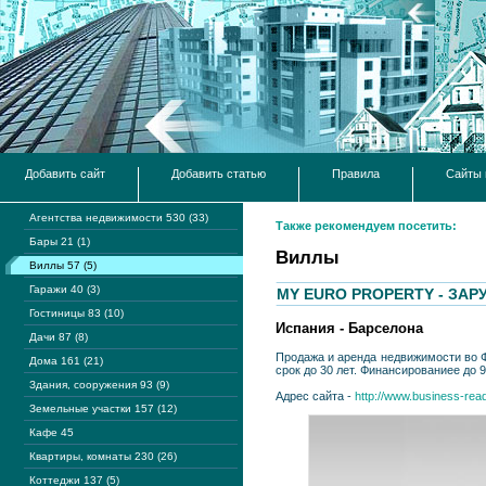
Добавить сайт
Добавить статью
Правила
Сайты 
Агентства недвижимости 530 (33)
Также рекомендуем посетить:
Бары 21 (1)
Виллы
Виллы 57 (5)
Гаражи 40 (3)
MY EURO PROPERTY - ЗА
Гостиницы 83 (10)
Испания - Барселона
Дачи 87 (8)
Продажа и аренда недвижимости во Ф
Дома 161 (21)
срок до 30 лет. Финансированиее до 
Здания, сооружения 93 (9)
Адрес сайта -
http://www.business-rea
Земельные участки 157 (12)
Кафе 45
Квартиры, комнаты 230 (26)
Коттеджи 137 (5)