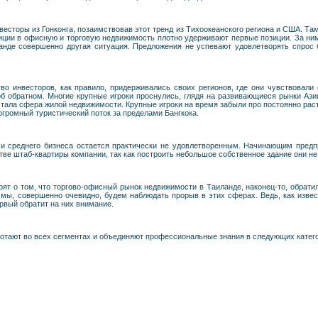
есторы из Гонконга, позаимствовав этот тренд из Тихоокеанского региона и США. Та
тиции в офисную и торговую недвижимость плотно удерживают первые позиции. За н
ланде совершенно другая ситуация. Предложения не успевают удовлетворять спрос
во инвесторов, как правило, придерживались своих регионов, где они чувствовали 
об обратном. Многие крупные игроки проснулись, глядя на развивающиеся рынки Ази
, стала сфера жилой недвижимости. Крупные игроки на время забыли про постоянно ра
огромный туристический поток за пределами Бангкока.
 и среднего бизнеса остается практически не удовлетворенным. Начинающим пред
тве штаб-квартиры компании, так как построить небольшое собственное здание они не
рят о том, что торгово-офисный рынок недвижимости в Таиланде, наконец-то, обрат
 мы, совершенно очевидно, будем наблюдать прорыв в этих сферах. Ведь, как изве
рвый обратит на них внимание.
тают во всех сегментах и объединяют профессиональные знания в следующих катег