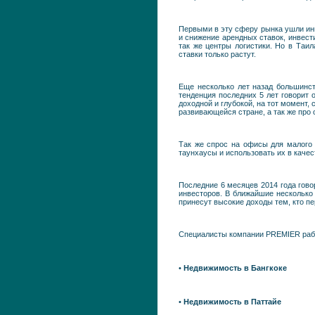
Первыми в эту сферу рынка ушли инв
и снижение арендных ставок, инвес
так же центры логистики. Но в Таи
ставки только растут.
Еще несколько лет назад большинст
тенденция последних 5 лет говорит 
доходной и глубокой, на тот момент
развивающейся стране, а так же про 
Так же спрос на офисы для малого
таунхаусы и использовать их в качес
Последние 6 месяцев 2014 года гово
инвесторов. В ближайшие несколько
принесут высокие доходы тем, кто пе
Специалисты компании PREMIER рабо
•
Недвижимость в Бангкоке
•
Недвижимость в Паттайе