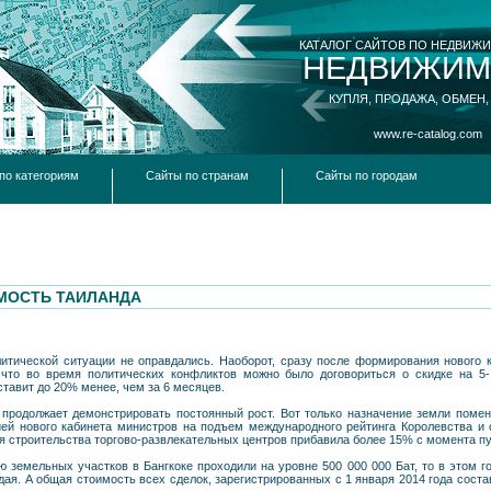
КАТАЛОГ САЙТОВ ПО НЕДВИЖ
НЕДВИЖИМ
КУПЛЯ, ПРОДАЖА, ОБМЕН,
www.re-catalog.com
по категориям
Сайты по странам
Сайты по городам
МОСТЬ ТАИЛАНДА
литической ситуации не оправдались. Наоборот, сразу после формирования нового 
 что во время политических конфликтов можно было договориться о скидке на 5-
тавит до 20% менее, чем за 6 месяцев.
 продолжает демонстрировать постоянный рост. Вот только назначение земли помен
ией нового кабинета министров на подъем международного рейтинга Королевства и 
ля строительства торгово-развлекательных центров прибавила более 15% с момента пу
 земельных участков в Бангкоке проходили на уровне 500 000 000 Бат, то в этом г
дая. А общая стоимость всех сделок, зарегистрированных с 1 января 2014 года соста