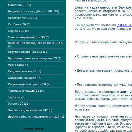
чем за весь 2013 год.
Магазины 73 (1)
Цены на
недвижимость в Бангкок
проекты, которые стартуют в 2015 
Недвижимость за рубежом 198 (38)
пропорционально зависит от стоимост
Новостройки 107 (11)
чем на 20%.
Особняки 59 (5)
Так же эксперты компании
PREMIER L
останется. А это еще один повод для
Офисы 122 (8)
Оценка недвижимости 50 (6)
В связи с этим совершенно очевидно
Помещения свободного назначения 60
(2)
Посуточная аренда 172 (15)
• Ограниченное предложение земель
Производственные помещения 73 (4)
Рестораны 44
• Девелоперы переориентировались 
Садовые участки 44 (1)
Складские площади 74
Сопровождение сделок 68 (2)
• Рост стоимости земельных участко
Торговые площади 61 (3)
Все это делает инвестиции в
элитну
«потолок» этой стоимости. То есть к
Турбазы 23
искать новые варианты для строител
Услуги 190 (23)
В силу ограниченност и иогромного с
но все же…
Элитная недвижимость 132 (5)
Что касается предпочтений инвест
Другие сайты по недвижимости 212 (11)
привлекательности. Об этом свидет
торговые и офисные центры. Это про
курортных городах. Плюс, ко всем
Рекомендуем:
которой можно заработать только од