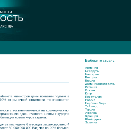
ИМОСТИ
ОСТЬ
 АРЕНДА
Выберите страну:
Армения
Беларусь
Болгария
Венгрия
Греция
Доминиканская рспб.
Испания
Италия
Кипр
кабинета министров цены показали подъем в
Португалия
10% от рыночной стоимости, то становится
Россия
Сербия и Черн.
Тайланд
Турция
ялось с гостинично-жилой на коммерческую.
Украина
организацию здесь главного шоппинг-курорта
Франция
бликации нового курса страны.
Швейцария
Эстония
оду за последние 6 месяцев зафиксировано 4
вляет 30 000 000 000 Бат, что на 20% больше,