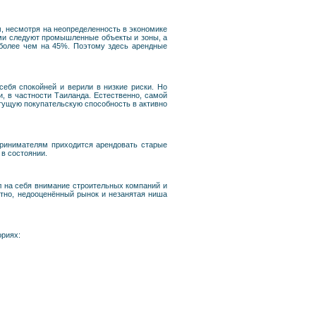
м, несмотря на неопределенность в экономике
ими следуют промышленные объекты и зоны, а
 более чем на 45%. Поэтому здесь арендные
себя спокойней и верили в низкие риски. Но
и, в частности Таиланда. Естественно, самой
стущую покупательскую способность в активно
принимателям приходится арендовать старые
 в состоянии.
ил на себя внимание строительных компаний и
стно, недооценённый рынок и незанятая ниша
ориях: