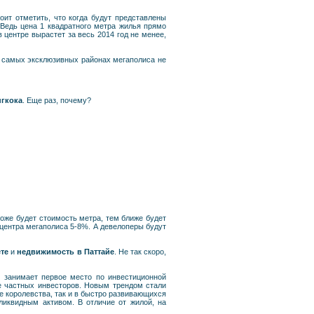
тоит отметить, что когда будут представлены
 Ведь цена 1 квадратного метра жилья прямо
 центре вырастет за весь 2014 год не менее,
в самых эксклюзивных районах мегаполиса не
гкока
. Еще раз, почему?
оже будет стоимость метра, тем ближе будет
 центра мегаполиса 5-8%. А девелоперы будут
те
и
недвижимость в Паттайе
. Не так скоро,
 занимает первое место по инвестиционной
е частных инвесторов. Новым трендом стали
е королевства, так и в быстро развивающихся
ликвидным активом. В отличие от жилой, на