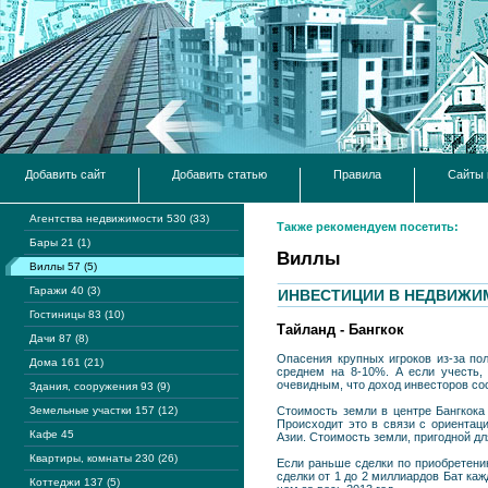
Добавить сайт
Добавить статью
Правила
Сайты 
Агентства недвижимости 530 (33)
Также рекомендуем посетить:
Бары 21 (1)
Виллы
Виллы 57 (5)
Гаражи 40 (3)
ИНВЕСТИЦИИ В НЕДВИЖИ
Гостиницы 83 (10)
Тайланд - Бангкок
Дачи 87 (8)
Опасения крупных игроков из-за по
Дома 161 (21)
среднем на 8-10%. А если учесть,
очевидным, что доход инвесторов сос
Здания, сооружения 93 (9)
Земельные участки 157 (12)
Стоимость земли в центре Бангкока
Происходит это в связи с ориентац
Кафе 45
Азии. Стоимость земли, пригодной д
Квартиры, комнаты 230 (26)
Если раньше сделки по приобретению
сделки от 1 до 2 миллиардов Бат каж
Коттеджи 137 (5)