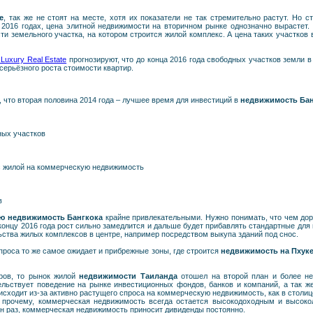
е
, так же не стоят на месте, хотя их показатели не так стремительно растут. Но с
– 2016 годах, цена элитной недвижимости на вторичном рынке однозначно вырастет.
и земельного участка, на котором строится жилой комплекс. А цена таких участков в
uxury Real Estate
прогнозируют, что до конца 2016 года свободных участков земли 
 серьёзного роста стоимости квартир.
, что вторая половина 2014 года – лучшее время для инвестиций в
недвижимость Бан
ных участков
с жилой на коммерческую недвижимость
в
ю недвижимость Бангкока
крайне привлекательными. Нужно понимать, что чем дор
 концу 2016 года рост сильно замедлится и дальше будет прибавлять стандартные для
ьства жилых комплексов в центре, например посредством выкупа зданий под снос.
проса то же самое ожидает и прибрежные зоны, где строится
недвижимость на Пхуке
оров, то рынок жилой
недвижимости Таиланда
отошел на второй план и более не
ельствует поведение на рынке инвестиционных фондов, банков и компаний, а так ж
исходит из-за активно растущего спроса на коммерческую недвижимость, как в столиц
у прочему, коммерческая недвижимость всегда остается высокодоходным и высоко
ин раз, коммерческая недвижимость приносит дивиденды постоянно.