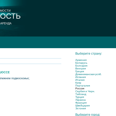
ИМОСТИ
ОСТЬ
 АРЕНДА
Выберите страну:
Армения
Беларусь
Болгария
Венгрия
Греция
ШОССЕ
Доминиканская рспб.
Испания
 ближнем подмоскоиье;
Италия
Кипр
Португалия
Россия
Сербия и Черн.
Тайланд
Турция
Украина
Франция
Швейцария
Эстония
Выберите город: