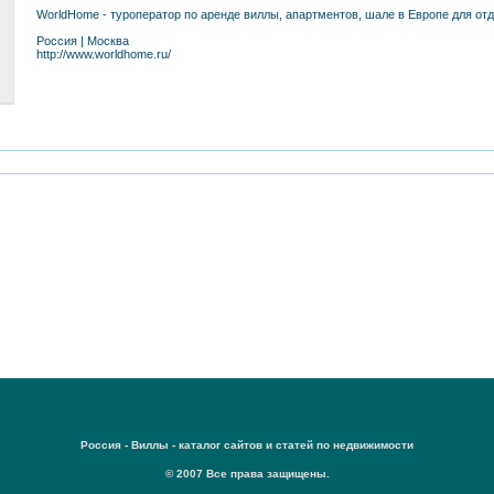
WorldHome - туроператор по аренде виллы, апартментов, шале в Европе для от
Россия
|
Москва
http://www.worldhome.ru/
Россия - Виллы - каталог сайтов и статей по недвижимости
© 2007 Все права защищены.