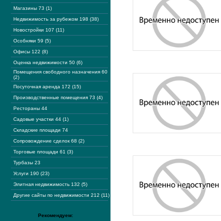
Магазины 73 (1)
Недвижимость за рубежом 198 (38)
Новостройки 107 (11)
Особняки 59 (5)
Офисы 122 (8)
Оценка недвижимости 50 (6)
Помещения свободного назначения 60
(2)
Посуточная аренда 172 (15)
Производственные помещения 73 (4)
Рестораны 44
Садовые участки 44 (1)
Складские площади 74
Сопровождение сделок 68 (2)
Торговые площади 61 (3)
Турбазы 23
Услуги 190 (23)
Элитная недвижимость 132 (5)
Другие сайты по недвижимости 212 (11)
Рекомендуем: