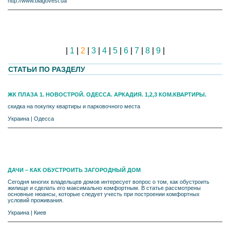
http://www.blagovest.ua
|
1
|
2
|
3
|
4
|
5
|
6
|
7
|
8
|
9
|
СТАТЬИ ПО РАЗДЕЛУ
ЖК ПЛАЗА 1. НОВОСТРОЙ. ОДЕССА. АРКАДИЯ. 1,2,3 КОМ.КВАРТИРЫ.
скидка на покупку квартиры и парковочного места
Украина
|
Одесса
ДАЧИ – КАК ОБУСТРОИТЬ ЗАГОРОДНЫЙ ДОМ
Сегодня многих владельцев домов интересует вопрос о том, как обустроить
жилище и сделать его максимально комфортным. В статье рассмотрены
основные нюансы, которые следует учесть при построении комфортных
условий проживания.
Украина
|
Киев