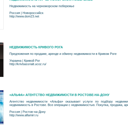
Недвижимость на черноморском побережье
Россия
|
Новороссийск
http://www.dom23.net
НЕДВИЖИМОСТЬ КРИВОГО РОГА
Предложения по продаже, аренде и обмену недвижимости в Кривом Роге
Украина
|
Кривой Рог
http://krivbassrialt.ucoz.ru/
«АЛЬФА» АГЕНТСТВО НЕДВИЖИМОСТИ В РОСТОВЕ-НА-ДОНУ
Агентство недвижимости «Альфа» оказывает услуги по подбору недвиж
недвижимость в Ростове. Все операции с недвижимостью. Покупка, продажа, ар
Россия
|
Ростов-на-Дону
http://www.alfamirr.ru