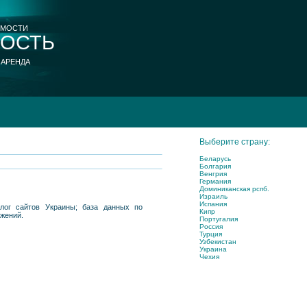
ИМОСТИ
ОСТЬ
 АРЕНДА
Выберите страну:
Беларусь
Болгария
Венгрия
Германия
Доминиканская рспб.
Израиль
Испания
алог сайтов Украины; база данных по
Кипр
ожений.
Португалия
Россия
Турция
Узбекистан
Украина
Чехия