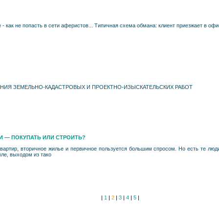
- как не попасть в сети аферистов... Типичная схема обмана: клиент приезжает в офис
НЕНИЯ ЗЕМЕЛЬНО-КАДАСТРОВЫХ И ПРОЕКТНО-ИЗЫСКАТЕЛЬСКИХ РАБОТ
 — ПОКУПАТЬ ИЛИ СТРОИТЬ?
вартир, вторичное жилье и первичное пользуется большим спросом. Но есть те люди
мле, выходом из тако
|
1
|
2
|
3
|
4
|
5
|