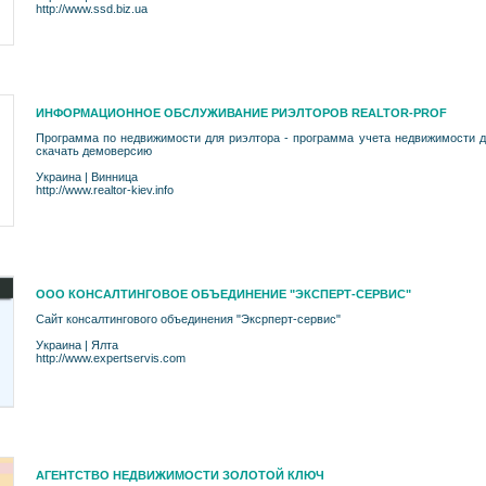
http://www.ssd.biz.ua
ИНФОРМАЦИОННОЕ ОБСЛУЖИВАНИЕ РИЭЛТОРОВ REALTOR-PROF
Программа по недвижимости для риэлтора - программа учета недвижимости д
скачать демоверсию
Украина
|
Винница
http://www.realtor-kiev.info
ООО КОНСАЛТИНГОВОЕ ОБЪЕДИНЕНИЕ "ЭКСПЕРТ-СЕРВИС"
Сайт консалтингового объединения "Эксрперт-сервис"
Украина
|
Ялта
http://www.expertservis.com
АГЕНТСТВО НЕДВИЖИМОСТИ ЗОЛОТОЙ КЛЮЧ