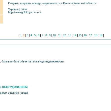
Покупка, продажа, аренда недвижимости в Киеве и Киевской области
Украина
|
Киев
http://www.goldkey.com.ua/
|
1
|
2
|
3
|
4
|
5
|
6
|
7
|
8
|
9
|
10
|
11
|
12
|
13
|
14
|
15
|
16
|
17
|
18
|
19
|
, большая база объектов, все виды недвижимости.
С ОБОРУДОВАНИЕМ
анием в центре города