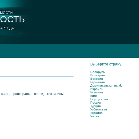
ИМОСТИ
ОСТЬ
 АРЕНДА
Выберите страну:
Беларусь
Болгария
Венгрия
Германия
Доминиканская рспб.
Израиль
Испания
кафе, рестораны, отели, гостиницы,
Кипр
Португалия
Россия
Турция
Узбекистан
Украина
Чехия