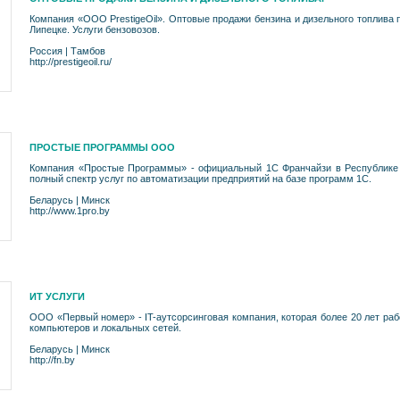
Компания «ООО PrestigeOil». Оптовые продажи бензина и дизельного топлива 
Липецке. Услуги бензовозов.
Россия
|
Тамбов
http://prestigeoil.ru/
ПРОСТЫЕ ПРОГРАММЫ ООО
Компания «Простые Программы» - официальный 1С Франчайзи в Республике 
полный спектр услуг по автоматизации предприятий на базе программ 1С.
Беларусь
|
Минск
http://www.1pro.by
ИТ УСЛУГИ
ООО «Первый номер» - IT-аутсорсинговая компания, которая более 20 лет раб
компьютеров и локальных сетей.
Беларусь
|
Минск
http://fn.by