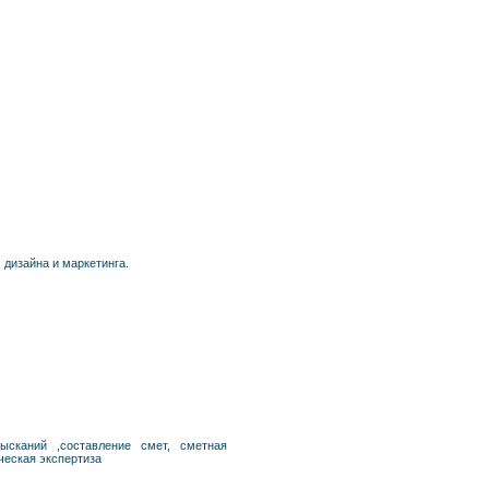
дизайна и маркетинга.
ысканий ,составление смет, сметная
ческая экспертиза