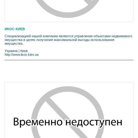
ИКОС-КИЕВ
Специализацией нашей компании является управление объектами недвижимого
имущества в целях получения максимальной выгоды использования
имущества.
Украина
|
Киев
http://www.ikos.kiev.ua