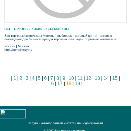
ВСЕ ТОРГОВЫЕ КОМПЛЕКСЫ МОСКВЫ
Все торговые комплексы Москвы - выбираем торговый центр, торговые
помещения для бизнеса, аренда торговых площадей, торговые комплексы.
Россия
|
Москва
http://kompleksy.ru/
|
1
|
2
|
3
|
4
|
5
|
6
|
7
|
8
|
9
|
10
|
11
|
12
|
13
|
14
|
15
|
16
|
17
|
18
|
19
|
Услуги - каталог сайтов и статей по недвижимости
© 2007 Все права защищены.