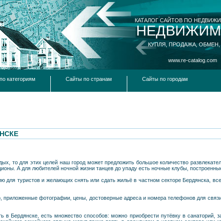
КАТАЛОГ САЙТОВ ПО НЕДВИЖ
НЕДВИЖИМ
КУПЛЯ, ПРОДАЖА, ОБМЕН,
www.re-catalog.com
по категориям
Сайты по странам
Сайты по городам
ЯНСКЕ
ых, то для этих целей наш город может предложить большое количество развлекатель
ционы. А для любителей ночной жизни танцев до упаду есть ночные клубы, построенны
для туристов и желающих снять или сдать жильё в частном секторе Бердянска, всег
, приложенные фотографии, цены, достоверные адреса и номера телефонов для связи
ть в Бердянске, есть множество способов: можно приобрести путёвку в санаторий, 