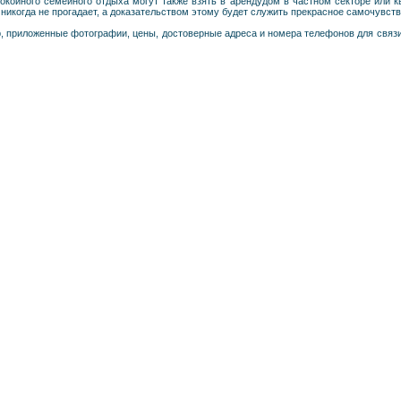
окойного семейного отдыха могут также взять в арендудом в частном секторе или к
никогда не прогадает, а доказательством этому будет служить прекрасное самочувств
р, приложенные фотографии, цены, достоверные адреса и номера телефонов для связ