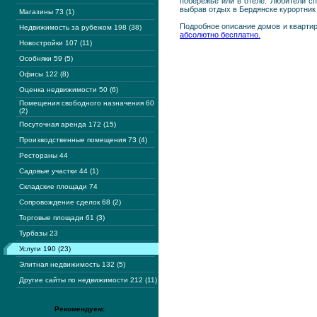
побережье или в отеле. Любители сп
выбрав отдых в Бердянске курортник 
Магазины 73 (1)
Подробное описание домов и кварти
Недвижимость за рубежом 198 (38)
абсолютно бесплатно.
Новостройки 107 (11)
Особняки 59 (5)
Офисы 122 (8)
Оценка недвижимости 50 (6)
Помещения свободного назначения 60
(2)
Посуточная аренда 172 (15)
Производственные помещения 73 (4)
Рестораны 44
Садовые участки 44 (1)
Складские площади 74
Сопровождение сделок 68 (2)
Торговые площади 61 (3)
Турбазы 23
Услуги 190 (23)
Элитная недвижимость 132 (5)
Другие сайты по недвижимости 212 (11)
Рекомендуем: