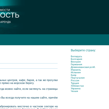
ИМОСТИ
ОСТЬ
 АРЕНДА
Выберите страну:
Беларусь
Болгария
Венгрия
Германия
Доминиканская рспб.
Израиль
Испания
Кипр
Португалия
ных центров, кафе, баров, а так же прогулки
Россия
е прямо на морском берегу.
Турция
Узбекистан
Украина
да можно найти, если заглянуть на страницы
Чехия
 Вы всегда получите на нашем сайте, причём
забронировать местечко в частном секторе на