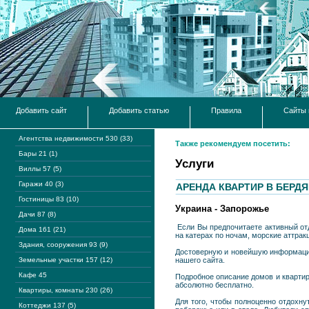
Добавить сайт
Добавить статью
Правила
Сайты 
Агентства недвижимости 530 (33)
Также рекомендуем посетить:
Бары 21 (1)
Услуги
Виллы 57 (5)
Гаражи 40 (3)
АРЕНДА КВАРТИР В БЕРД
Гостиницы 83 (10)
Украина - Запорожье
Дачи 87 (8)
Если Вы предпочитаете активный отд
Дома 161 (21)
на катерах по ночам, морские аттрак
Здания, сооружения 93 (9)
Достоверную и новейшую информацию 
Земельные участки 157 (12)
нашего сайта.
Кафе 45
Подробное описание домов и квартир
абсолютно бесплатно.
Квартиры, комнаты 230 (26)
Для того, чтобы полноценно отдохну
Коттеджи 137 (5)