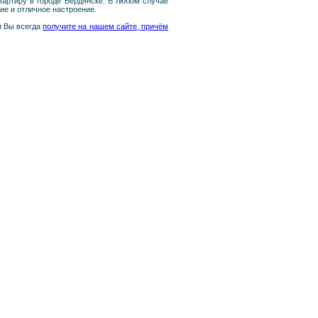
вартиру в городе Бердянске. В любом случае
ие и отличное настроение.
и Вы всегда
получите на нашем сайте, причём