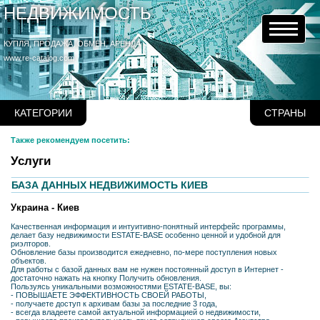
НЕДВИЖИМОСТЬ
КУПЛЯ, ПРОДАЖА, ОБМЕН, АРЕНДА
www.re-catalog.com
КАТЕГОРИИ
СТРАНЫ
Также рекомендуем посетить:
Услуги
БАЗА ДАННЫХ НЕДВИЖИМОСТЬ КИЕВ
Украина - Киев
Качественная информация и интуитивно-понятный интерфейс программы,
делает базу недвижимости ESTATE-BASE особенно ценной и удобной для
риэлторов.
Обновление базы производится ежедневно, по-мере поступления новых
объектов.
Для работы с базой данных вам не нужен постоянный доступ в Интернет -
достаточно нажать на кнопку Получить обновления.
Пользуясь уникальными возможностями ESTATE-BASE, вы:
- ПОВЫШАЕТЕ ЭФФЕКТИВНОСТЬ СВОЕЙ РАБОТЫ,
- получаете доступ к архивам базы за последние 3 года,
- всегда владеете самой актуальной информацией о недвижимости,