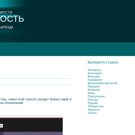
ИМОСТИ
ОСТЬ
 АРЕНДА
Выберите страну:
Беларусь
Болгария
Венгрия
Германия
Доминиканская рспб.
Израиль
Испания
Кипр
Португалия
тву; новостной портал; раздел бизнес идей и
Россия
ска объявлений.
Турция
Узбекистан
Украина
Чехия