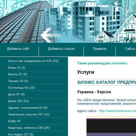
Добавить сайт
Добавить статью
Правила
Сайты 
Агентства недвижимости 530 (33)
Также рекомендуем посетить:
Бары 21 (1)
Услуги
Виллы 57 (5)
Гаражи 40 (3)
БИЗНЕС КАТАЛОГ ПРЕДПР
Гостиницы 83 (10)
Украина - Херсон
Дачи 87 (8)
На сайте представлены: белый катал
Дома 161 (21)
коммерческих предложений; аналитич
Здания, сооружения 93 (9)
Адрес сайта -
http://www.businesua.c
Земельные участки 157 (12)
Кафе 45
Квартиры, комнаты 230 (26)
Коттеджи 137 (5)