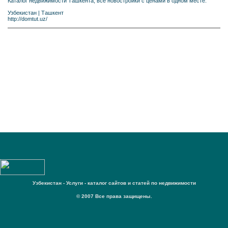
Каталог недвижимости Ташкента, все новостройки с ценами в одном месте.
Узбекистан
|
Ташкент
http://domtut.uz/
Узбекистан - Услуги - каталог сайтов и статей по недвижимости
© 2007 Все права защищены.