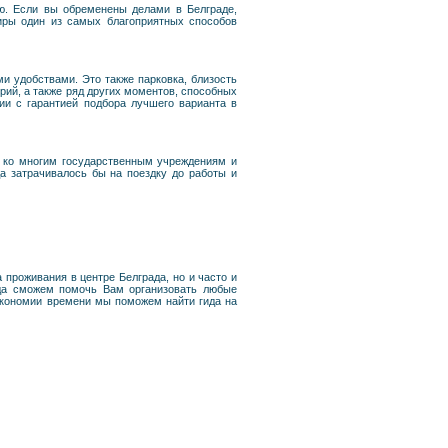
ию. Если вы обременены делами в Белграде,
тиры один из самых благоприятных способов
и удобствами. Это также парковка, близость
рий, а также ряд других моментов, способных
ии с гарантией подбора лучшего варианта в
п ко многим государственным учреждениям и
а затрачивалось бы на поездку до работы и
проживания в центре Белграда, но и часто и
гда сможем помочь Вам организовать любые
 экономии времени мы поможем найти гида на