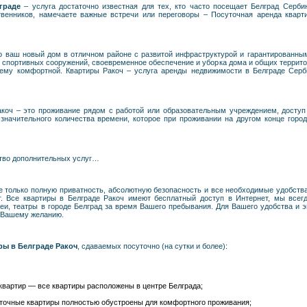
граде
– услуга достаточно известная для тех, кто часто посещает Белград Серб
ственников, намечаете важные встречи или переговоры – Посуточная аренда квар
о ваш новый дом в отличном районе с развитой инфраструктурой и гарантированным
и спортивных сооружений, своевременное обеспечение и уборка дома и общих террито
щему комфортной. Квартиры Ракоч – услуга аренды недвижимости в Белграде Серб
акоч – это проживание рядом с работой или образовательным учреждением, досту
значительного количества времени, которое при проживании на другом конце город
ство дополнительных услуг…
 только полную приватность, абсолютную безопасность и все необходимые удобства 
г. Все квартиры в Белграде Ракоч имеют бесплатный доступ в Интернет, мы все
зеи, театры в городе Белград за время Вашего пребывания. Для Вашего удобства и
о Вашему желанию.
ры в Белграде Ракоч
, сдаваемых посуточно (на сутки и более):
вартир — все квартиры расположены в центре Белграда;
точные квартиры полностью обустроены для комфортного проживания;