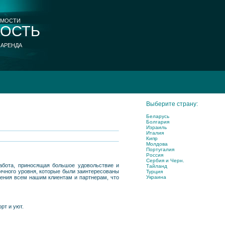
ИМОСТИ
ОСТЬ
 АРЕНДА
Выберите страну:
Беларусь
Болгария
Израиль
Италия
Кипр
Молдова
Португалия
Россия
Сербия и Черн.
абота, приносящая большое удовольствие и
Тайланд
ичного уровня, которые были заинтересованы
Турция
Украина
жения всем нашим клиентам и партнерам, что
рт и уют.