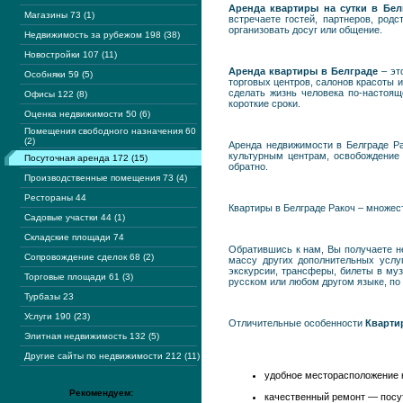
Аренда квартиры на сутки в Бел
Магазины 73 (1)
встречаете гостей, партнеров, род
организовать досуг или общение.
Недвижимость за рубежом 198 (38)
Новостройки 107 (11)
Аренда квартиры в Белграде
– эт
Особняки 59 (5)
торговых центров, салонов красоты 
сделать жизнь человека по-настоя
Офисы 122 (8)
короткие сроки.
Оценка недвижимости 50 (6)
Помещения свободного назначения 60
(2)
Аренда недвижимости в Белграде Р
культурным центрам, освобождение 
Посуточная аренда 172 (15)
обратно.
Производственные помещения 73 (4)
Рестораны 44
Квартиры в Белграде Ракоч – множе
Садовые участки 44 (1)
Складские площади 74
Обратившись к нам, Вы получаете не
Сопровождение сделок 68 (2)
массу других дополнительных услу
экскурсии, трансферы, билеты в му
Торговые площади 61 (3)
русском или любом другом языке, п
Турбазы 23
Услуги 190 (23)
Отличительные особенности
Кварти
Элитная недвижимость 132 (5)
Другие сайты по недвижимости 212 (11)
удобное месторасположение к
Рекомендуем:
качественный ремонт — посу