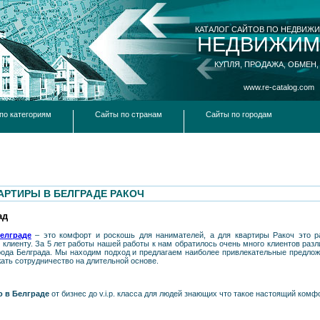
КАТАЛОГ САЙТОВ ПО НЕДВИЖ
НЕДВИЖИМ
КУПЛЯ, ПРОДАЖА, ОБМЕН,
www.re-catalog.com
по категориям
Сайты по странам
Сайты по городам
АРТИРЫ В БЕЛГРАДЕ РАКОЧ
ад
елграде
– это комфорт и роскошь для нанимателей, а для квартиры Ракоч это р
лиенту. За 5 лет работы нашей работы к нам обратилось очень много клиентов разл
города Белграда. Мы находим подход и предлагаем наиболее привлекательные предло
жать сотрудничество на длительной основе.
о в Белграде
от бизнес до v.i.p. класса для людей знающих что такое настоящий комфо