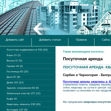
Добавить сайт
Добавить статью
Правила
Сайты 
Агентства недвижимости 530 (33)
Также рекомендуем посетить:
Бары 21 (1)
Посуточная аренда
Виллы 57 (5)
Гаражи 40 (3)
ПОСУТОЧНАЯ АРЕНДА- КВ
Гостиницы 83 (10)
Сербия и Черногория - Белгр
Дачи 87 (8)
Посуточная аренда квартиры в Б
Дома 161 (21)
стремление помочь каждому нашему к
снять квартиру на сутки в центре 
Здания, сооружения 93 (9)
позволяет со многими из них продол
Земельные участки 157 (12)
Кафе 45
Мы предлагаем
квартиры посуточн
Квартиры, комнаты 230 (26)
Коттеджи 137 (5)