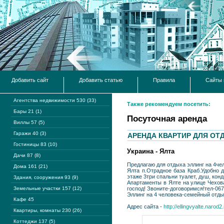
Добавить сайт
Добавить статью
Правила
Сайты 
Агентства недвижимости 530 (33)
Также рекомендуем посетить:
Бары 21 (1)
Посуточная аренда
Виллы 57 (5)
Гаражи 40 (3)
АРЕНДА КВАРТИР ДЛЯ ОТД
Гостиницы 83 (10)
Украина - Ялта
Дачи 87 (8)
Предлагаю для отдыха эллинг на 4чел
Дома 161 (21)
Ялта п.Отрадное база Краб.Удобно 
этаже 3три спальни туалет, душ, кон
Здания, сооружения 93 (9)
Апартаменты в Ялте на улице Чехов
Земельные участки 157 (12)
господ! Звоните-договоримся!тел-067 49
Эллинг на 4 человека-семейный отды
Кафе 45
Адрес сайта -
http://ellingvyalte.narod2.
Квартиры, комнаты 230 (26)
Коттеджи 137 (5)