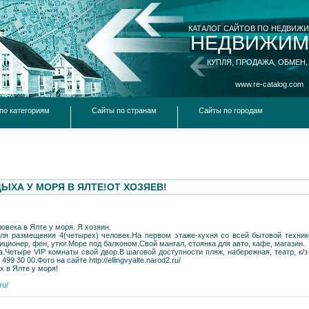
КАТАЛОГ САЙТОВ ПО НЕДВИЖ
НЕДВИЖИМ
КУПЛЯ, ПРОДАЖА, ОБМЕН,
www.re-catalog.com
по категориям
Сайты по странам
Сайты по городам
ЫХА У МОРЯ В ЯЛТЕ!ОТ ХОЗЯЕВ!
овека в Ялте у моря. Я хозяин.
для размещения 4(четырех) человек.На первом этаже-кухня со всей бытовой техник
диционер, фен, утюг.Море под балконом.Свой мангал, стоянка для авто, кафе, магазин.
а.Четыре VIP комнаты свой двор.В шаговой доступности пляж, набережная, театр, к
9 30 00.Фото на сайте http://ellingvyalte.narod2.ru/
х в Ялте у моря!
ru/