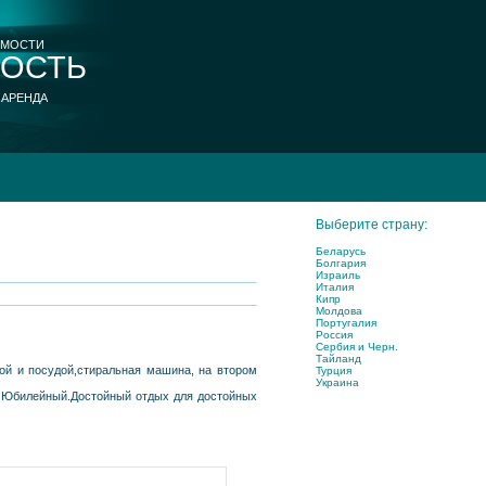
ИМОСТИ
ОСТЬ
 АРЕНДА
Выберите страну:
Беларусь
Болгария
Израиль
Италия
Кипр
Молдова
Португалия
Россия
Сербия и Черн.
Тайланд
ой и посудой,стиральная машина, на втором
Турция
Украина
/з Юбилейный.Достойный отдых для достойных