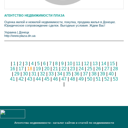
АГЕНТСТВО НЕДВИЖИМОСТИ ПЛАЗА
Оценка жилой и нежилой недвижимости, покупка, продажа жилья в Донецке.
Юридическое сопровождение сделок. Выгодные условия. Ждем Вас!
Украина
|
Донецк
http://www.plaza.dn.ua
|
1
|
2
|
3
|
4
|
5
|
6
|
7
|
8
|
9
|
10
|
11
|
12
|
13
|
14
|
15
|
16
|
17
|
18
|
19
|
20
|
21
|
22
|
23
|
24
|
25
|
26
|
27
|
28
|
29
|
30
|
31
|
32
|
33
|
34
|
35
|
36
|
37
|
38
|
39
|
40
|
41
|
42
|
43
|
44
|
45
|
46
|
47
|
48
|
49
|
50
|
51
|
52
|
53
|
Агентства недвижимости - каталог сайтов и статей по недвижимости