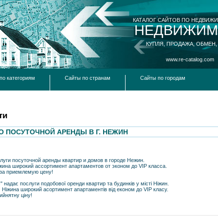
КАТАЛОГ САЙТОВ ПО НЕДВИЖ
НЕДВИЖИМ
КУПЛЯ, ПРОДАЖА, ОБМЕН,
www.re-catalog.com
по категориям
Сайты по странам
Сайты по городам
ти
ВО ПОСУТОЧНОЙ АРЕНДЫ В Г. НЕЖИН
луги посуточной аренды квартир и домов в городе Нежин.
ина широкий ассортимент апартаментов от эконом до VIP класса.
за приемлемую цену!
" надає послуги подобової оренди квартир та будинків у місті Ніжин.
Ніжина широкий асортимент апартаментів від економ до VIP класу.
йнятну ціну!