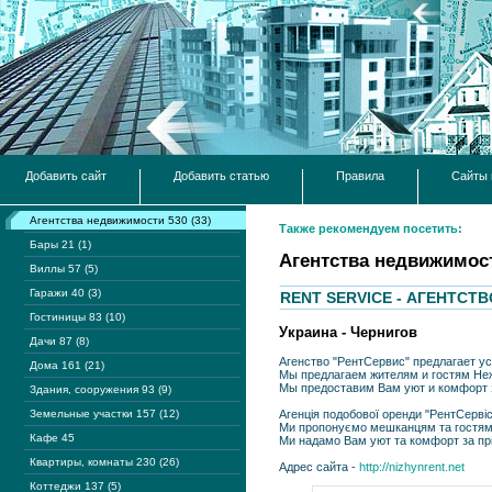
Добавить сайт
Добавить статью
Правила
Сайты 
Агентства недвижимости 530 (33)
Также рекомендуем посетить:
Бары 21 (1)
Агентства недвижимос
Виллы 57 (5)
Гаражи 40 (3)
RENT SERVICE - АГЕНТСТ
Гостиницы 83 (10)
Украина - Чернигов
Дачи 87 (8)
Агенство "РентСервис" предлагает ус
Дома 161 (21)
Мы предлагаем жителям и гостям Неж
Мы предоставим Вам уют и комфорт 
Здания, сооружения 93 (9)
Земельные участки 157 (12)
Агенція подобової оренди "РентСервіс
Ми пропонуємо мешканцям та гостям 
Кафе 45
Ми надамо Вам уют та комфорт за при
Квартиры, комнаты 230 (26)
Адрес сайта -
http://nizhynrent.net
Коттеджи 137 (5)