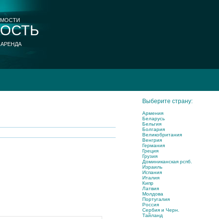
ИМОСТИ
ОСТЬ
 АРЕНДА
Выберите страну:
Армения
Беларусь
Бельгия
Болгария
Великобритания
Венгрия
Германия
Греция
Грузия
Доминиканская рспб.
Израиль
Испания
Италия
Кипр
Латвия
Молдова
Португалия
Россия
Сербия и Черн.
Тайланд