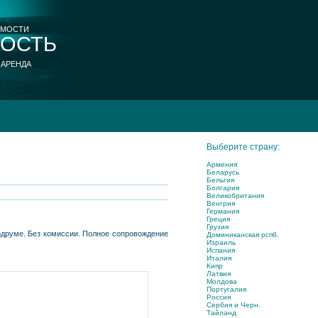
ИМОСТИ
ОСТЬ
 АРЕНДА
Выберите страну:
Армения
Беларусь
Бельгия
Болгария
Великобритания
Венгрия
Германия
Греция
Грузия
Бодруме. Без комиссии. Полное сопровождение
Доминиканская рспб.
Израиль
Испания
Италия
Кипр
Латвия
Молдова
Португалия
Россия
Сербия и Черн.
Тайланд