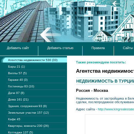
Добавить сайт
Добавить статью
Правила
Сайты 
Агентства недвижимости 530 (33)
Также рекомендуем посетить:
Бары 21 (1)
Агентства недвижимос
Виллы 57 (5)
Гаражи 40 (3)
НЕДВИЖИМОСТЬ В ТУРЦИ
Гостиницы 83 (10)
Россия - Москва
Дачи 87 (8)
Недвижимость от застройщика в Беле
Дома 161 (21)
сделки, послепродажное обслуживани
Здания, сооружения 93 (9)
Адрес сайта -
http://www.kingrealestate
Земельные участки 157 (12)
Кафе 45
Квартиры, комнаты 230 (26)
Коттеджи 137 (5)