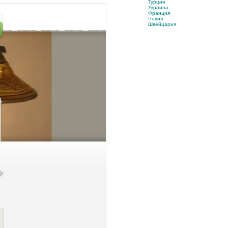
Турция
Украина
Франция
Чехия
Швейцария