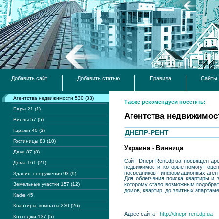
Добавить сайт
Добавить статью
Правила
Сайты 
Агентства недвижимости 530 (33)
Также рекомендуем посетить:
Бары 21 (1)
Агентства недвижимос
Виллы 57 (5)
Гаражи 40 (3)
ДНЕПР-РЕНТ
Гостиницы 83 (10)
Украина - Винница
Дачи 87 (8)
Сайт Dnepr-Rent.dp.ua посвящен ар
Дома 161 (21)
недвижимости, которые помогут оцен
посредников - информационных агент
Здания, сооружения 93 (9)
Для облегчения поиска квартиры и
Земельные участки 157 (12)
которому стало возможным подобрать
домов, квартир, до элитных апартам
Кафе 45
Квартиры, комнаты 230 (26)
Адрес сайта -
http://dnepr-rent.dp.ua
Коттеджи 137 (5)