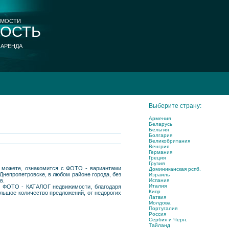
ИМОСТИ
ОСТЬ
 АРЕНДА
Выберите страну:
Армения
Беларусь
Бельгия
Болгария
Великобритания
Венгрия
Германия
Греция
Грузия
ы можете, ознакомится с ФОТО - вариантами
Доминиканская рспб.
Днепропетровске, в любом районе города, без
Израиль
Испания
в.
Италия
ый ФОТО - КАТАЛОГ недвижимости, благодаря
Кипр
льшое количество предложений, от недорогих
Латвия
Молдова
Португалия
Россия
Сербия и Черн.
Тайланд