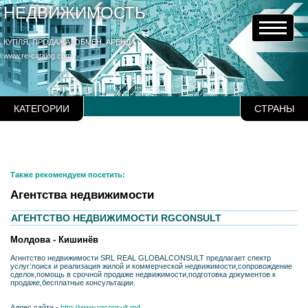
НЕДВИЖИМОСТЬ
КУПЛЯ, ПРОДАЖА, ОБМЕН, АРЕНДА
www.re-catalog.com
КАТЕГОРИИ
СТРАНЫ
Также рекомендуем посетить:
Агентства недвижимости
АГЕНТСТВО НЕДВИЖИМОСТИ RGCONSULT
Молдова - Кишинёв
Агннтство недвижимости SRL REAL GLOBALCONSULT предлагает спектр
услуг:поиск и реализация жилой и коммерческой недвижимости,сопровождение
сделок,помощь в срочной продаже недвижимости,подготовка документов к
продаже,бесплатные консультации.
Адрес сайта -
http://www.rgconsult.md