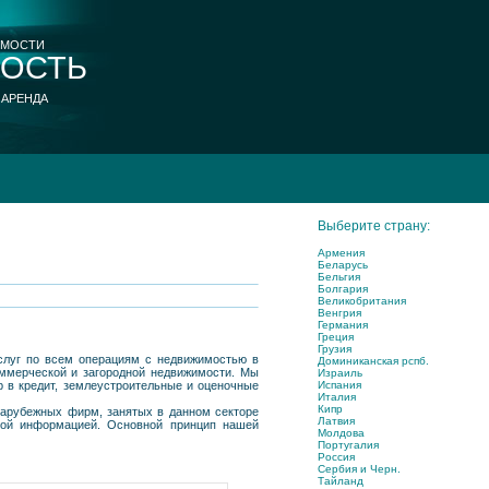
ИМОСТИ
ОСТЬ
 АРЕНДА
Выберите страну:
Армения
Беларусь
Бельгия
Болгария
Великобритания
Венгрия
Германия
Греция
Грузия
слуг по всем операциям с недвижимостью в
Доминиканская рспб.
оммерческой и загородной недвижимости. Мы
Израиль
Испания
 в кредит, землеустроительные и оценочные
Италия
Кипр
зарубежных фирм, занятых в данном секторе
Латвия
рной информацией. Основной принцип нашей
Молдова
Португалия
Россия
Сербия и Черн.
Тайланд