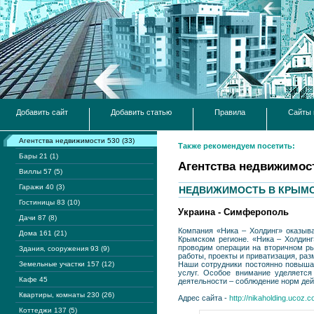
Добавить сайт
Добавить статью
Правила
Сайты 
Агентства недвижимости 530 (33)
Также рекомендуем посетить:
Бары 21 (1)
Агентства недвижимос
Виллы 57 (5)
Гаражи 40 (3)
НЕДВИЖИМОСТЬ В КРЫМС
Гостиницы 83 (10)
Украина - Симферополь
Дачи 87 (8)
Компания «Ника – Холдинг» оказыв
Дома 161 (21)
Крымском регионе. «Ника – Холдинг
проводим операции на вторичном ры
Здания, сооружения 93 (9)
работы, проекты и приватизация, р
Земельные участки 157 (12)
Наши сотрудники постоянно повыша
услуг. Особое внимание уделяется
Кафе 45
деятельности – соблюдение норм дейс
Квартиры, комнаты 230 (26)
Адрес сайта -
http://nikaholding.ucoz.
Коттеджи 137 (5)