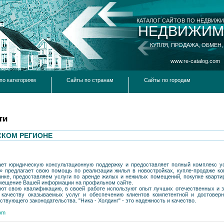
КАТАЛОГ САЙТОВ ПО НЕДВИЖ
НЕДВИЖИМ
КУПЛЯ, ПРОДАЖА, ОБМЕН,
www.re-catalog.com
по категориям
Сайты по странам
Сайты по городам
ти
КОМ РЕГИОНЕ
ает юридическую консультационную поддержку и предоставляет полный комплекс у
» предлагает свою помощь по реализации жилья в новостройках, купле-продаже к
нке, предоставляем услуги по аренде жилых и нежилых помещений, покупке квартир
азмещение Вашей информации на профильном сайте.
ют свою квалификацию, в своей работе используют опыт лучших отечественных и 
 качеству оказываемых услуг и обеспечению клиентов компетентной и достове
твующего законодательства. "Ника - Холдинг" - это надежность и качество.
com