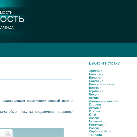
ИМОСТИ
ОСТЬ
 АРЕНДА
Выберите страну:
Армения
Беларусь
Бельгия
Болгария
Великобритания
Венгрия
Германия
Греция
Грузия
 предлагающим практически полный спектр
Доминиканская рспб.
Израиль
Испания
Италия
жа, обмен, покупка, предложения по аренде
Кипр
Латвия
Молдова
Португалия
Россия
Сербия и Черн.
Тайланд