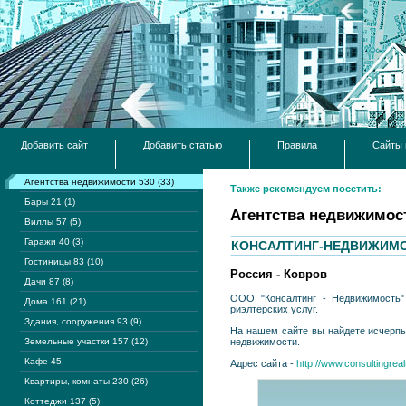
Добавить сайт
Добавить статью
Правила
Сайты 
Агентства недвижимости 530 (33)
Также рекомендуем посетить:
Бары 21 (1)
Агентства недвижимос
Виллы 57 (5)
Гаражи 40 (3)
КОНСАЛТИНГ-НЕДВИЖИМ
Гостиницы 83 (10)
Россия - Ковров
Дачи 87 (8)
ООО "Консалтинг - Недвижимость"
Дома 161 (21)
риэлтерских услуг.
Здания, сооружения 93 (9)
На нашем сайте вы найдете исчерпы
Земельные участки 157 (12)
недвижимости.
Кафе 45
Адрес сайта -
http://www.consultingrealt
Квартиры, комнаты 230 (26)
Коттеджи 137 (5)