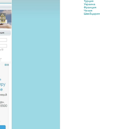
Турция
Украина
Франция
Чехия
Швейцария