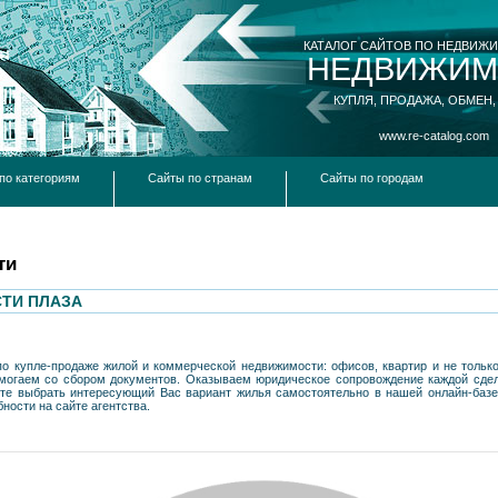
КАТАЛОГ САЙТОВ ПО НЕДВИЖ
НЕДВИЖИМ
КУПЛЯ, ПРОДАЖА, ОБМЕН,
www.re-catalog.com
по категориям
Сайты по странам
Сайты по городам
ти
ТИ ПЛАЗА
о купле-продаже жилой и коммерческой недвижимости: офисов, квартир и не только
могаем со сбором документов. Оказываем юридическое сопровождение каждой сдел
те выбрать интересующий Вас вариант жилья самостоятельно в нашей онлайн-базе
ости на сайте агентства.