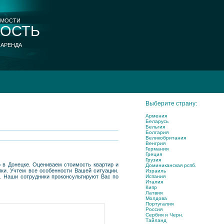
ИМОСТИ
ОСТЬ
 АРЕНДА
Выберите страну:
Армения
Беларусь
Бельгия
Болгария
Великобритания
Венгрия
Германия
Греция
Грузия
 в Донецке. Оцениваем стоимость квартир и
Доминиканская рспб.
ки. Учтем все особенности Вашей ситуации.
Израиль
Испания
. Наши сотрудники проконсультируют Вас по
Италия
Кипр
Латвия
Молдова
Португалия
Россия
Сербия и Черн.
Тайланд