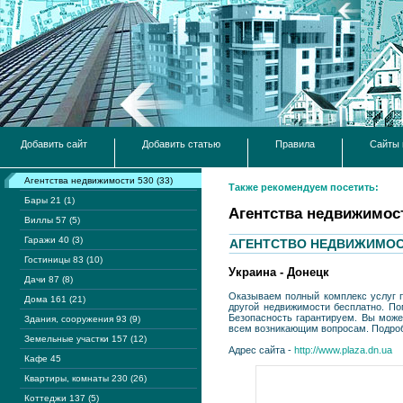
Добавить сайт
Добавить статью
Правила
Сайты 
Агентства недвижимости 530 (33)
Также рекомендуем посетить:
Бары 21 (1)
Агентства недвижимос
Виллы 57 (5)
Гаражи 40 (3)
АГЕНТСТВО НЕДВИЖИМОС
Гостиницы 83 (10)
Украина - Донецк
Дачи 87 (8)
Оказываем полный комплекс услуг п
Дома 161 (21)
другой недвижимости бесплатно. По
Безопасность гарантируем. Вы може
Здания, сооружения 93 (9)
всем возникающим вопросам. Подробн
Земельные участки 157 (12)
Адрес сайта -
http://www.plaza.dn.ua
Кафе 45
Квартиры, комнаты 230 (26)
Коттеджи 137 (5)