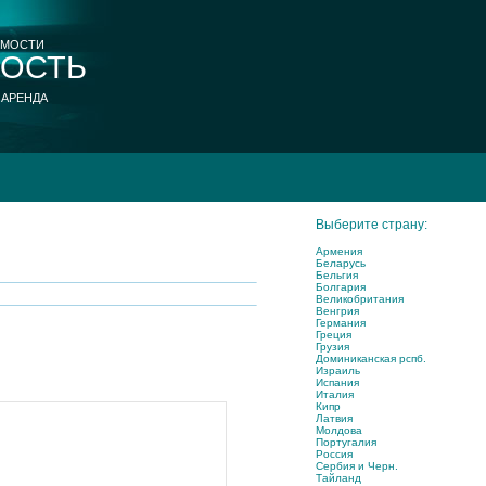
ИМОСТИ
ОСТЬ
 АРЕНДА
Выберите страну:
Армения
Беларусь
Бельгия
Болгария
Великобритания
Венгрия
Германия
Греция
Грузия
Доминиканская рспб.
Израиль
Испания
Италия
Кипр
Латвия
Молдова
Португалия
Россия
Сербия и Черн.
Тайланд