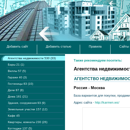
Добавить сайт
Добавить статью
Правила
Сайты 
Агентства недвижимости 530 (33)
Также рекомендуем посетить:
Бары 21 (1)
Агентства недвижимос
Виллы 57 (5)
Гаражи 40 (3)
АГЕНТСТВО НЕДВИЖИМОС
Гостиницы 83 (10)
Россия - Москва
Дачи 87 (8)
База вариантов для покупки, продажи
Дома 161 (21)
Адрес сайта -
http://karmen.ws/
Здания, сооружения 93 (9)
Земельные участки 157 (12)
Кафе 45
Квартиры, комнаты 230 (26)
Коттеджи 137 (5)