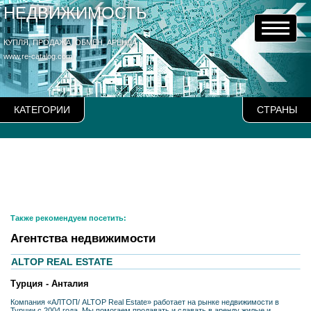
НЕДВИЖИМОСТЬ
КУПЛЯ, ПРОДАЖА, ОБМЕН, АРЕНДА
www.re-catalog.com
КАТЕГОРИИ
СТРАНЫ
Также рекомендуем посетить:
Агентства недвижимости
ALTOP REAL ESTATE
Турция - Анталия
Компания «АЛТОП/ ALTOP Real Estate» работает на рынке недвижимости в
Турции с 2004 года. Мы помогаем продавать и сдавать в аренду жилые и