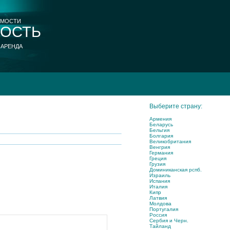
ИМОСТИ
ОСТЬ
 АРЕНДА
Выберите страну:
Армения
Беларусь
Бельгия
Болгария
Великобритания
Венгрия
Германия
Греция
Грузия
Доминиканская рспб.
Израиль
Испания
Италия
Кипр
Латвия
Молдова
Португалия
Россия
Сербия и Черн.
Тайланд