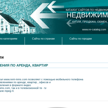
КАТАЛОГ САЙТОВ ПО НЕДВИЖ
НЕДВИЖИМ
КУПЛЯ, ПРОДАЖА, ОБМЕН,
www.re-catalog.com
по категориям
Сайты по странам
Сайты по городам
ти
ЕНИЯ ПО АРЕНДА, КВАРТИР
тал www.rent-mms.com позволяет с помощью мобильного телефона
влениями по аренде, квартир , офисов и
явления в формате видео
s.com, так и в телевизионной тв - tv
але mpeg-4.