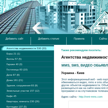
Добавить сайт
Добавить статью
Правила
Сайты 
Агентства недвижимости 530 (33)
Также рекомендуем посетить:
Бары 21 (1)
Агентства недвижимос
Виллы 57 (5)
Гаражи 40 (3)
MMS, SMS, ВИДЕО ОБЬЯВЛ
Гостиницы 83 (10)
Украина - Киев
Дачи 87 (8)
Этот информационный веб - web пор
Дома 161 (21)
обмениваться видео, mms и sms объя
других объектов недвижимости. Объ
Здания, сооружения 93 (9)
размещаться как на сайте www.rent-mm
Земельные участки 157 (12)
программе и на спутниковом телекан
Кафе 45
Адрес сайта -
http://rent-mms.com
Квартиры, комнаты 230 (26)
Коттеджи 137 (5)