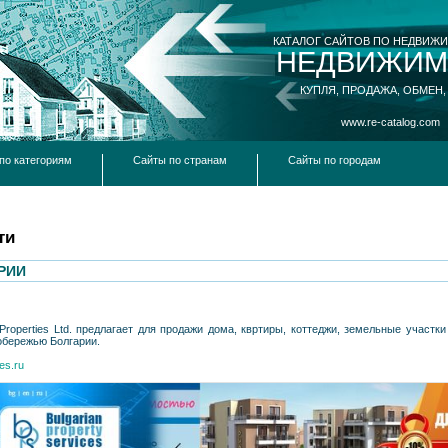
КАТАЛОГ САЙТОВ ПО НЕДВИЖ
НЕДВИЖИМ
КУПЛЯ, ПРОДАЖА, ОБМЕН,
www.re-catalog.com
по категориям
Сайты по странам
Сайты по городам
ти
РИИ
Properties Ltd. предлагает для продажи дома, квртиры, коттеджи, земельные участ
обережью Болгарии.
ies.ru