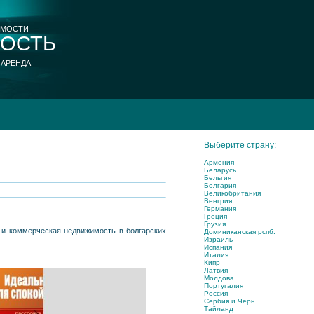
ИМОСТИ
ОСТЬ
 АРЕНДА
Выберите страну:
Армения
Беларусь
Бельгия
Болгария
Великобритания
Венгрия
Германия
Греция
Грузия
ки и коммерческая недвижимость в болгарских
Доминиканская рспб.
Израиль
Испания
Италия
Кипр
Латвия
Молдова
Португалия
Россия
Сербия и Черн.
Тайланд