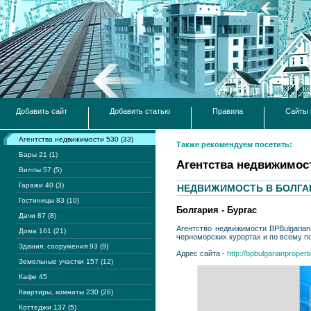
Добавить сайт
Добавить статью
Правила
Сайты 
Агентства недвижимости 530 (33)
Также рекомендуем посетить:
Бары 21 (1)
Агентства недвижимос
Виллы 57 (5)
Гаражи 40 (3)
НЕДВИЖИМОСТЬ В БОЛГА
Гостиницы 83 (10)
Болгария - Бургас
Дачи 87 (8)
Агентство недвижимости BPBulgarian
Дома 161 (21)
черноморских курортах и по всему п
Здания, сооружения 93 (9)
Адрес сайта -
http://bpbulgarianpropert
Земельные участки 157 (12)
Кафе 45
Квартиры, комнаты 230 (26)
Коттеджи 137 (5)