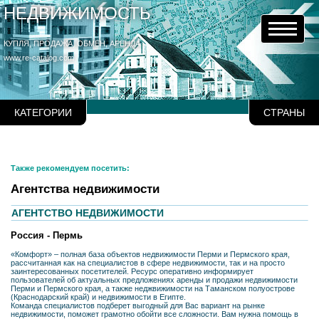
НЕДВИЖИМОСТЬ
КУПЛЯ, ПРОДАЖА, ОБМЕН, АРЕНДА
www.re-catalog.com
КАТЕГОРИИ
СТРАНЫ
Также рекомендуем посетить:
Агентства недвижимости
АГЕНТСТВО НЕДВИЖИМОСТИ
Россия - Пермь
«Комфорт» – полная база объектов недвижимости Перми и Пермского края,
рассчитанная как на специалистов в сфере недвижимости, так и на просто
заинтересованных посетителей. Ресурс оперативно информирует
пользователей об актуальных предложениях аренды и продажи недвижимости
Перми и Пермского края, а также неджвижимости на Таманском полуострове
(Краснодарский край) и недвижимости в Египте.
Команда специалистов подберет выгодный для Вас вариант на рынке
недвижимости, поможет грамотно обойти все сложности. Вам нужна помощь в