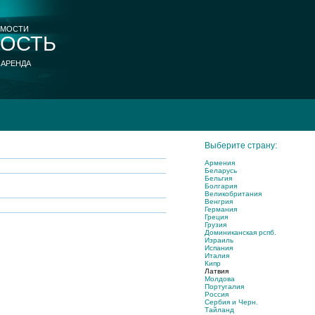
ИМОСТИ
ОСТЬ
 АРЕНДА
Выберите страну:
Армения
Беларусь
Бельгия
Болгария
Великобритания
Венгрия
Германия
Греция
Грузия
Доминиканская рспб.
Израиль
Испания
Италия
Кипр
Латвия
Молдова
Португалия
Россия
Сербия и Черн.
Тайланд