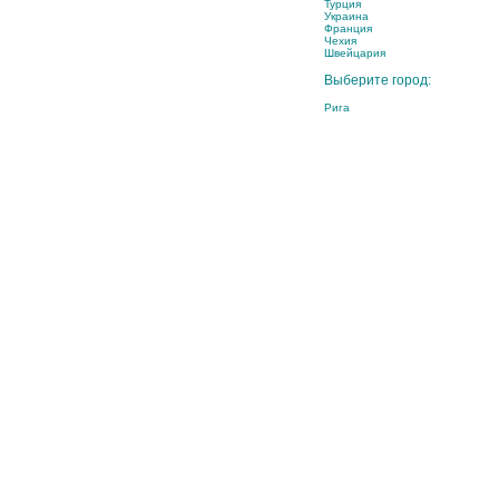
Турция
Украина
Франция
Чехия
Швейцария
Выберите город:
Рига