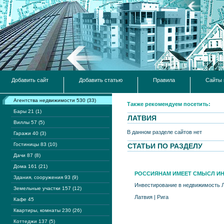
Добавить сайт
Добавить статью
Правила
Сайты 
Агентства недвижимости 530 (33)
Также рекомендуем посетить:
Бары 21 (1)
ЛАТВИЯ
Виллы 57 (5)
В данном разделе сайтов нет
Гаражи 40 (3)
Гостиницы 83 (10)
СТАТЬИ ПО РАЗДЕЛУ
Дачи 87 (8)
Дома 161 (21)
РОССИЯНАМ ИМЕЕТ СМЫСЛ ИН
Здания, сооружения 93 (9)
Инвестирование в недвижимость 
Земельные участки 157 (12)
Латвия
|
Рига
Кафе 45
Квартиры, комнаты 230 (26)
Коттеджи 137 (5)