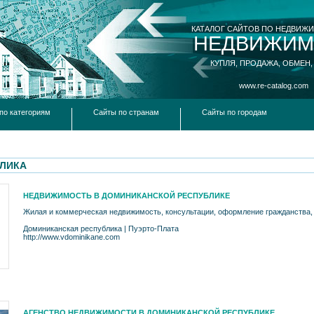
КАТАЛОГ САЙТОВ ПО НЕДВИЖ
НЕДВИЖИМ
КУПЛЯ, ПРОДАЖА, ОБМЕН,
www.re-catalog.com
по категориям
Сайты по странам
Сайты по городам
ЛИКА
НЕДВИЖИМОСТЬ В ДОМИНИКАНСКОЙ РЕСПУБЛИКЕ
Жилая и коммерческая недвижимость, консультации, оформление гражданства
Доминиканская республика
|
Пуэрто-Плата
http://www.vdominikane.com
АГЕНСТВО НЕДВИЖИМОСТИ В ДОМИНИКАНСКОЙ РЕСПУБЛИКЕ