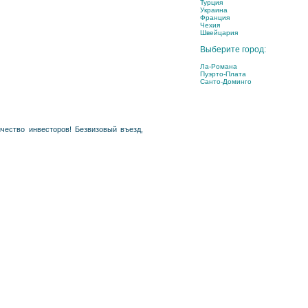
Турция
Украина
Франция
Чехия
Швейцария
Выберите город:
Ла-Романа
Пуэрто-Плата
Санто-Доминго
чество инвесторов! Безвизовый въезд,