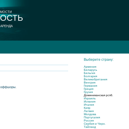
ИМОСТИ
ОСТЬ
 АРЕНДА
Выберите страну:
Армения
Беларусь
Бельгия
Болгария
Великобритания
Венгрия
Германия
, оффшоры.
Греция
Грузия
Доминиканская рспб.
Израиль
Испания
Италия
Кипр
Латвия
Молдова
Португалия
Россия
Сербия и Черн.
Тайланд