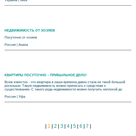
НЕДВИЖИМОСТЬ ОТ ХОЗЯЕВ
Посуточно от хозяев
Россия
|
Анапа
КВАРТИРЫ ПОСУТОЧНО – ПРИБЫЛЬНОЕ ДЕЛО!
Всем известно - что квартира в наши времена давно стала не такой большой
роскошью. Такую недвижимость можно приписать к средствам к
существованию. С такого рода недвижимости можно получить неплохой до
Россия
|
Уфа
|
1
|
2
|
3
|
4
|
5
|
6
|
7
|