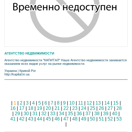
АГЕНТСТВО НЕДВИЖИМОСТИ
Агентство недвижимости "КАПИТАЛ" Наше Агентство недвижимости занимается
оказанием всех видов услуг на рынке недвижимости.
Украина
|
Кривой Рог
http://kapital.kr.ua
|
1
|
2
|
3
|
4
|
5
|
6
|
7
|
8
|
9
|
10
|
11
|
12
|
13
|
14
|
15
|
16
|
17
|
18
|
19
|
20
|
21
|
22
|
23
|
24
|
25
|
26
|
27
|
28
|
29
|
30
|
31
|
32
|
33
|
34
|
35
|
36
|
37
|
38
|
39
|
40
|
41
|
42
|
43
|
44
|
45
|
46
|
47
|
48
|
49
|
50
|
51
|
52
|
53
|