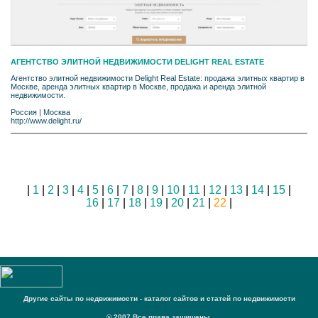
АГЕНТСТВО ЭЛИТНОЙ НЕДВИЖИМОСТИ DELIGHT REAL ESTATE
Агентство элитной недвижимости Delight Real Estate: продажа элитных квартир в
Москве, аренда элитных квартир в Москве, продажа и аренда элитной
недвижимости.
Россия
|
Москва
http://www.delight.ru/
|
1
|
2
|
3
|
4
|
5
|
6
|
7
|
8
|
9
|
10
|
11
|
12
|
13
|
14
|
15
|
16
|
17
|
18
|
19
|
20
|
21
|
22
|
Другие сайты по недвижимости - каталог сайтов и статей по недвижимости
© 2007 Все права защищены.