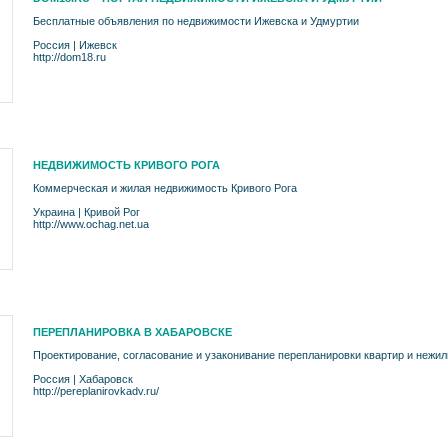
Бесплатные объявления по недвижимости Ижевска и Удмуртии
Россия
|
Ижевск
http://dom18.ru
НЕДВИЖИМОСТЬ КРИВОГО РОГА
Коммерческая и жилая недвижимость Кривого Рога
Украина
|
Кривой Рог
http://www.ochag.net.ua
ПЕРЕПЛАНИРОВКА В ХАБАРОВСКЕ
Проектирование, согласование и узаконивание перепланировки квартир и нежи
Россия
|
Хабаровск
http://pereplanirovkadv.ru/