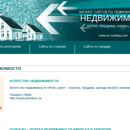
КАТАЛОГ САЙТОВ ПО НЕДВИЖ
НЕДВИЖИМ
КУПЛЯ, ПРОДАЖА, ОБМЕН,
www.re-catalog.com
по категориям
Сайты по странам
Сайты по городам
ИЖИМОСТИ
АГЕНТСТВО НЕДВИЖИМОСТИ
Агентство недвижимости «Park Lane» - покупка, продажа, аренда жилой и комм
Украина
|
Киев
http://www.parklane.ua
DOM18.RU – ПОРТАЛ НЕДВИЖИМОСТИ ИЖЕВСКА И УДМУРТИИ