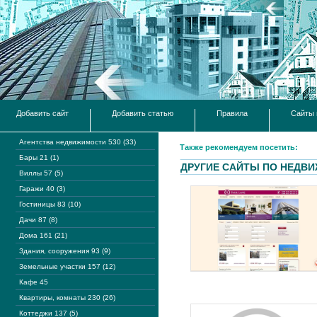
Добавить сайт
Добавить статью
Правила
Сайты 
Агентства недвижимости 530 (33)
Также рекомендуем посетить:
Бары 21 (1)
ДРУГИЕ САЙТЫ ПО НЕДВ
Виллы 57 (5)
Гаражи 40 (3)
Гостиницы 83 (10)
Дачи 87 (8)
Дома 161 (21)
Здания, сооружения 93 (9)
Земельные участки 157 (12)
Кафе 45
Квартиры, комнаты 230 (26)
Коттеджи 137 (5)