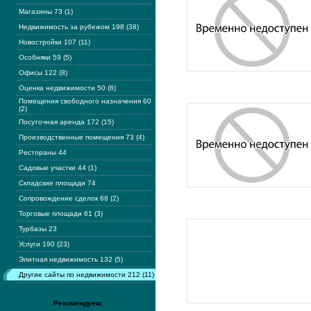
Магазины 73 (1)
Недвижимость за рубежом 198 (38)
Новостройки 107 (11)
Особняки 59 (5)
Офисы 122 (8)
Оценка недвижимости 50 (6)
Помещения свободного назначения 60
(2)
Посуточная аренда 172 (15)
Производственные помещения 73 (4)
Рестораны 44
Садовые участки 44 (1)
Складские площади 74
Сопровождение сделок 68 (2)
Торговые площади 61 (3)
Турбазы 23
Услуги 190 (23)
Элитная недвижимость 132 (5)
Другие сайты по недвижимости 212 (11)
Рекомендуем: