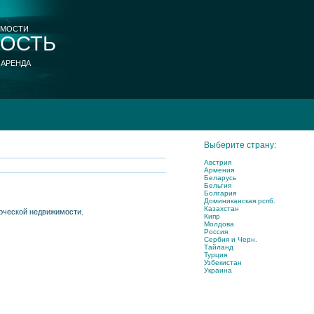
ИМОСТИ
ОСТЬ
 АРЕНДА
Выберите страну:
Австрия
Армения
Беларусь
Бельгия
Болгария
Доминиканская рспб.
Казахстан
ерческой недвижимости.
Кипр
Молдова
Россия
Сербия и Черн.
Тайланд
Турция
Узбекистан
Украина