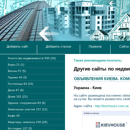
Добавить сайт
Добавить статью
Правила
Сайты 
Агентства недвижимости 530 (33)
Также рекомендуем посетить:
Бары 21 (1)
Другие сайты по недв
Виллы 57 (5)
Гаражи 40 (3)
ОБЪЯВЛЕНИЯ КИЕВА. КОМ
Гостиницы 83 (10)
Украина - Киев
Дачи 87 (8)
На сайте размещена постоянно обно
Дома 161 (21)
на сутки. Вы можете разместить сво
Здания, сооружения 93 (9)
Адрес сайта -
http://kievhouse.com.ua
Земельные участки 157 (12)
Кафе 45
Квартиры, комнаты 230 (26)
Коттеджи 137 (5)