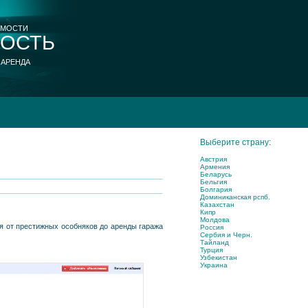
ИМОСТИ
ОСТЬ
 АРЕНДА
Выберите страну:
Австрия
Армения
Беларусь
Бельгия
Болгария
Доминиканская рспб.
Казахстан
Кипр
Молдова
 от престижных особняков до аренды гаража
Россия
Сербия и Черн.
Тайланд
Турция
Узбекистан
Украина