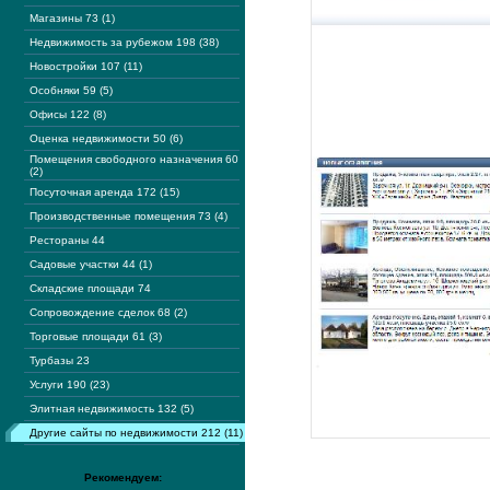
Магазины 73 (1)
Недвижимость за рубежом 198 (38)
Новостройки 107 (11)
Особняки 59 (5)
Офисы 122 (8)
Оценка недвижимости 50 (6)
Помещения свободного назначения 60
(2)
Посуточная аренда 172 (15)
Производственные помещения 73 (4)
Рестораны 44
Садовые участки 44 (1)
Складские площади 74
Сопровождение сделок 68 (2)
Торговые площади 61 (3)
Турбазы 23
Услуги 190 (23)
Элитная недвижимость 132 (5)
Другие сайты по недвижимости 212 (11)
Рекомендуем: