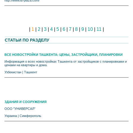
http://www.itt-plaza.com/
|
1
|
2
|
3
|
4
|
5
|
6
|
7
|
8
|
9
|
10
|
11
|
СТАТЬИ ПО РАЗДЕЛУ
ВСЕ НОВОСТРОЙКИ ТАШКЕНТА: ЦЕНЫ, ЗАСТРОЙЩИКИ, ПЛАНИРОВКИ
Информация о всех новостройках Ташкента от застройщиков с планировками и
ценами на квартиры и дома.
Узбекистан
|
Ташкент
ЗДАНИЯ И СООРУЖЕНИЯ
ООО "УНИВЕРСАЛ"
Украина
|
Симферополь