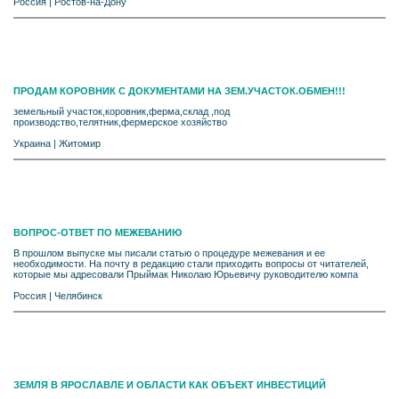
Россия
|
Ростов-на-Дону
ПРОДАМ КОРОВНИК С ДОКУМЕНТАМИ НА ЗЕМ.УЧАСТОК.ОБМЕН!!!
земельный участок,коровник,ферма,склад ,под
производство,телятник,фермерское хозяйство
Украина
|
Житомир
ВОПРОС-ОТВЕТ ПО МЕЖЕВАНИЮ
В прошлом выпуске мы писали статью о процедуре межевания и ее
необходимости. На почту в редакцию стали приходить вопросы от читателей,
которые мы адресовали Прыймак Николаю Юрьевичу руководителю компа
Россия
|
Челябинск
ЗЕМЛЯ В ЯРОСЛАВЛЕ И ОБЛАСТИ КАК ОБЪЕКТ ИНВЕСТИЦИЙ