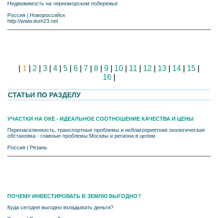
Недвижимость на черноморском побережье
Россия
|
Новороссийск
http://www.dom23.net
|
1
|
2
|
3
|
4
|
5
|
6
|
7
|
8
|
9
|
10
|
11
|
12
|
13
|
14
|
15
|
16
|
СТАТЬИ ПО РАЗДЕЛУ
УЧАСТКИ НА ОКЕ - ИДЕАЛЬНОЕ СООТНОШЕНИЕ КАЧЕСТВА И ЦЕНЫ
Перенаселенность, транспортные проблемы и неблагоприятная экологическая
обстановка - главные проблемы Москвы и региона в целом.
Россия
|
Рязань
ПОЧЕМУ ИНВЕСТИРОВАТЬ В ЗЕМЛЮ ВЫГОДНО?
Куда сегодня выгодно вкладывать деньги?