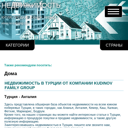
НЕДВИЖИМОСТЬ
КУПЛЯ, ПРОДАЖА, ОБМЕН, АРЕНДА
www.re-catalog.com
КАТЕГОРИИ
СТРАНЫ
Также рекомендуем посетить:
Дома
НЕДВИЖИМОСТЬ В ТУРЦИИ ОТ КОМПАНИИ KUDINOV
FAMILY GROUP
Турция - Анталия
Здесь представлена обширная база объектов недвижимости на всем южном
побережье Турции, в таких городах, как Аланья, Анталия, Кемер, Каш, Калкан,
Фетхие, Мармарис, Бодрум.
Кроме того, на наших страницах вы можете найти интересные статьи о Турции,
информацию о процедуре покупки и продаже недвижимости, а также другую
полезную информацию.
Заинтересовавшись недвижимостью в Турции, пишите или звоните нам,